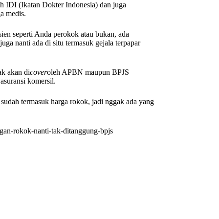
h IDI (Ikatan Dokter Indonesia) dan juga
ga medis.
sien seperti Anda perokok atau bukan, ada
juga nanti ada di situ termasuk gejala terpapar
ak akan di
cover
oleh APBN maupun BPJS
asuransi komersil.
a sudah termasuk harga rokok, jadi nggak ada yang
gan-rokok-nanti-tak-ditanggung-bpjs