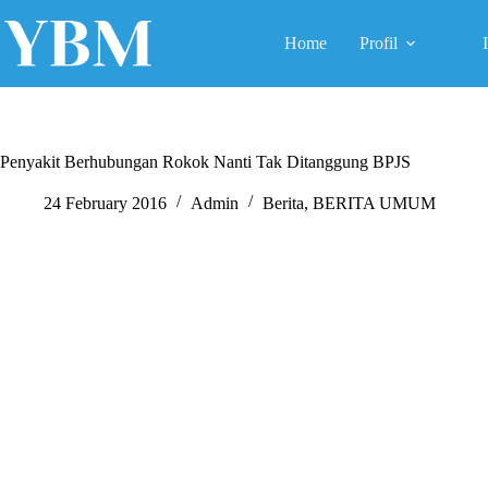
Skip
to
Home
Profil
content
Penyakit Berhubungan Rokok Nanti Tak Ditanggung BPJS
24 February 2016
Admin
Berita
,
BERITA UMUM