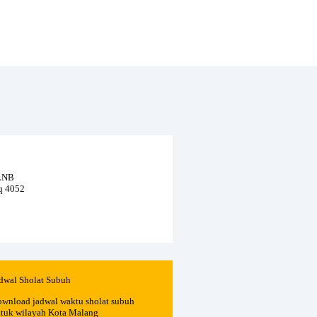
 LNB
eq 4052
dwal Sholat Subuh
wnload jadwal waktu sholat subuh
tuk wilayah Kota Malang