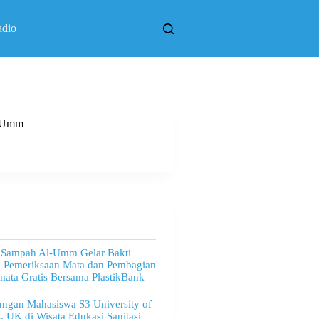
adio
l Umm
 Sampah Al-Umm Gelar Bakti
l Pemeriksaan Mata dan Pembagian
ata Gratis Bersama PlastikBank
ngan Mahasiswa S3 University of
, UK di Wisata Edukasi Sanitasi