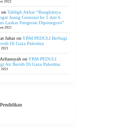
ber 2022
on
Tabligh Akbar “Bangkitnya
gat Juang Generasi ke 5 dan 6
us Laskar Pangeran Diponegoro”
ust 2021
t Jahar
on
YBM PEDULI Berbagi
ersih Di Gaza Palestina
e 2021
 Arfiansyah
on
YBM PEDULI
gi Air Bersih Di Gaza Palestina
e 2021
Pendidikan