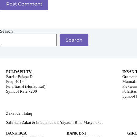
Post Comment
Search
Search
PULDAPII TV
INSAN 
Satelit Palapa D
Otomatis
Freq. 4014
Manual: 
Polaritas H (Horizontal)
Frekwens
Symbol Rate 7200
Polaritas
Symbol 
Zakat dan Infaq
Salurkan Zakat & Infaq anda di: Yayasan Bina Masyarakat
BANK BCA
BANK BNI
GIR