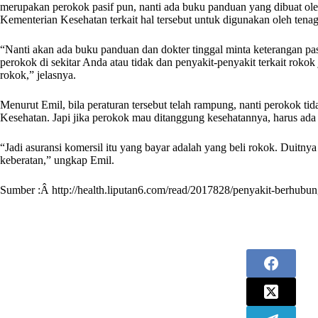
merupakan perokok pasif pun, nanti ada buku panduan yang dibuat ole
Kementerian Kesehatan terkait hal tersebut untuk digunakan oleh tena
“Nanti akan ada buku panduan dan dokter tinggal minta keterangan pa
perokok di sekitar Anda atau tidak dan penyakit-penyakit terkait rokok 
rokok,” jelasnya.
Menurut Emil, bila peraturan tersebut telah rampung, nanti perokok tid
Kesehatan. Japi jika perokok mau ditanggung kesehatannya, harus ada 
“Jadi asuransi komersil itu yang bayar adalah yang beli rokok. Duitny
keberatan,” ungkap Emil.
Sumber :Â http://health.liputan6.com/read/2017828/penyakit-berhubun