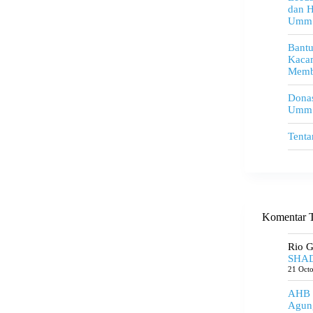
dan H
Umm
Bant
Kacam
Memb
Donas
Umm
Tenta
Komentar T
Rio 
SHAD
21 Oct
AHB
Agun