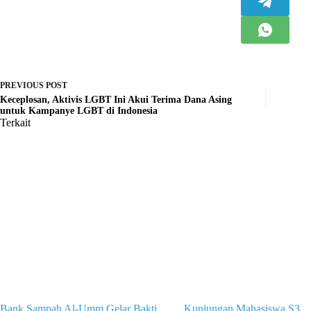
PREVIOUS
POST
Keceplosan, Aktivis LGBT Ini Akui Terima Dana Asing
untuk Kampanye LGBT di Indonesia
Terkait
Bank Sampah Al-Umm Gelar Bakti
Kunjungan Mahasiswa S3