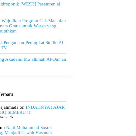
idroponik [WESH] Pesantren al
u Wujudkan Program Cek Mata dan
ata Gratis untuk Warga yang
utuhkan
i Pengadaan Perangkat Studio Al-
 TV
ng Akademi Mu’allimah Al-Qur’an
erbaru
Gajahmada
on
INDAHNYA FAJAR
IQ SEMERU !!!
ober 2025
on
Nabi Muhammad Sosok
g, Menjadi Uswah Hasanah