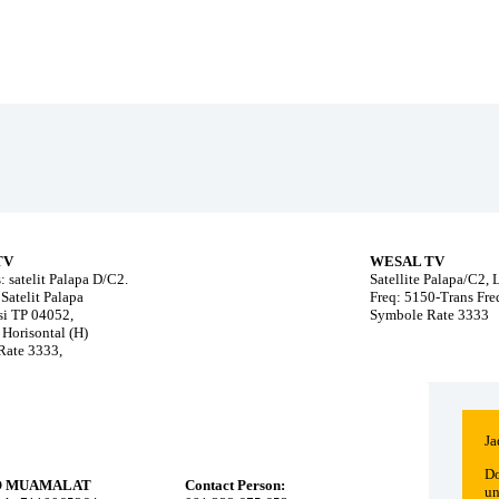
TV
WESAL TV
: satelit Palapa D/C2.
Satellite Palapa/C2,
Satelit Palapa
Freq: 5150-Trans Fr
i TP 04052,
Symbole Rate 3333
 Horisontal (H)
Rate 3333,
Ja
Do
O MUAMALAT
Contact Person:
un