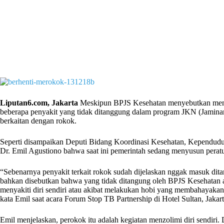
Liputan6.com, Jakarta
Meskipun BPJS Kesehatan menyebutkan mena
beberapa penyakit yang tidak ditanggung dalam program JKN (Jaminan
berkaitan dengan rokok.
Seperti disampaikan Deputi Bidang Koordinasi Kesehatan, Kependu
Dr. Emil Agustiono bahwa saat ini pemerintah sedang menyusun peratu
“Sebenarnya penyakit terkait rokok sudah dijelaskan nggak masuk di
bahkan disebutkan bahwa yang tidak ditangung oleh BPJS Kesehatan a
menyakiti diri sendiri atau akibat melakukan hobi yang membahayakan d
kata Emil saat acara Forum Stop TB Partnership di Hotel Sultan, Jakarta
Emil menjelaskan, perokok itu adalah kegiatan menzolimi diri sendiri