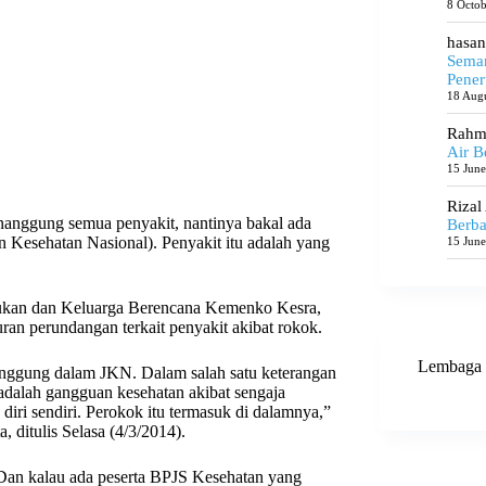
8 Octo
hasan
Seman
Pener
18 Aug
Rahma
Air B
15 Jun
Rizal
nggung semua penyakit, nantinya bakal ada
Berba
 Kesehatan Nasional). Penyakit itu adalah yang
15 Jun
dukan dan Keluarga Berencana Kemenko Kesra,
ran perundangan terkait penyakit akibat rokok.
Lembaga 
tanggung dalam JKN. Dalam salah satu keterangan
dalah gangguan kesehatan akibat sengaja
iri sendiri. Perokok itu termasuk di dalamnya,”
, ditulis Selasa (4/3/2014).
. Dan kalau ada peserta BPJS Kesehatan yang