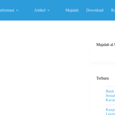
Informasi
Artikel
Majalah
Download
R
Majalah a
Terbaru
Bank
Sosia
Kacam
Kunju
Leeds