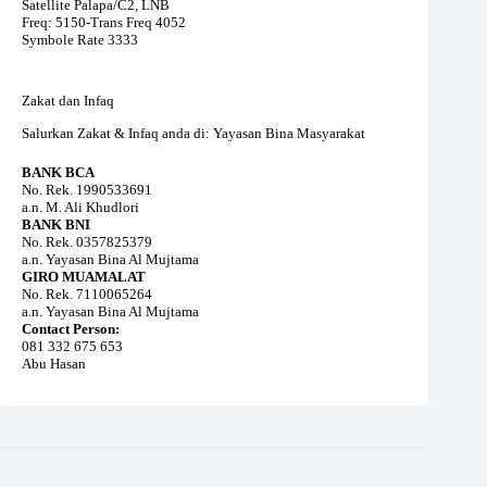
Satellite Palapa/C2, LNB
Freq: 5150-Trans Freq 4052
Symbole Rate 3333
Zakat dan Infaq
Salurkan Zakat & Infaq anda di: Yayasan Bina Masyarakat
BANK BCA
No. Rek. 1990533691
a.n. M. Ali Khudlori
BANK BNI
No. Rek. 0357825379
a.n. Yayasan Bina Al Mujtama
GIRO MUAMALAT
No. Rek. 7110065264
a.n. Yayasan Bina Al Mujtama
Contact Person:
081 332 675 653
Abu Hasan