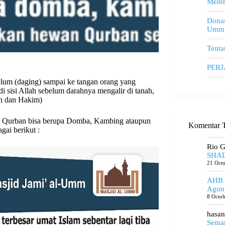
Memb
Donas
Umm
Tenta
PER
lum (daging) sampai ke tangan orang yang
 sisi Allah sebelum darahnya mengalir di tanah,
ah dan Hakim)
n Qurban bisa berupa Domba, Kambing ataupun
Komentar T
gai berikut :
Rio 
SHAD
21 Oct
AHB
Agun
8 Octo
hasan
Seman