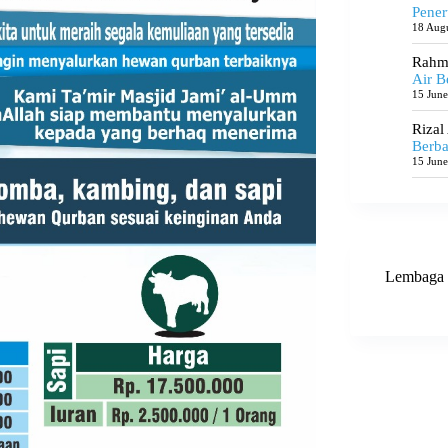
Pener
18 Aug
Rahma
Air B
15 Jun
Rizal
Berba
15 Jun
Lembaga 