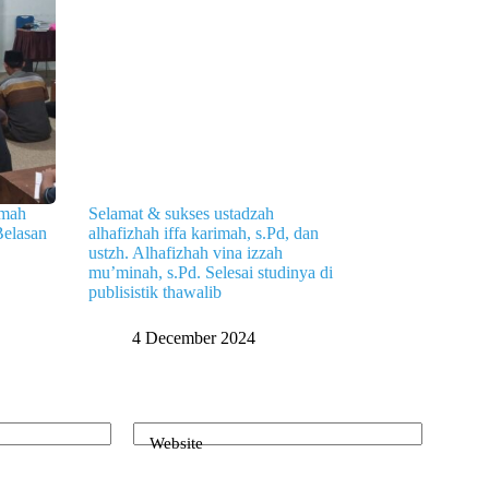
mmah
Selamat & sukses ustadzah
elasan
alhafizhah iffa karimah, s.Pd, dan
ustzh. Alhafizhah vina izzah
mu’minah, s.Pd. Selesai studinya di
publisistik thawalib
4 December 2024
Website