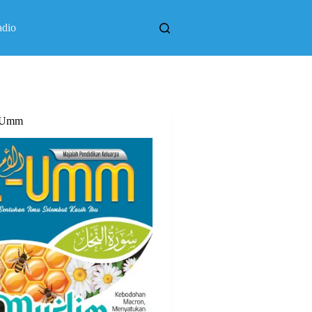
adio
l Umm