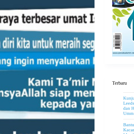
Terbaru
Kunju
Leeds
dan H
Umm
Bant
Kacam