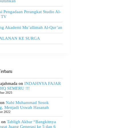
utuhkan
i Pengadaan Perangkat Studio Al-
 TV
ng Akademi Mu’allimah Al-Qur’an
JALANAN KE SURGA
erbaru
Gajahmada
on
INDAHNYA FAJAR
IQ SEMERU !!!
ober 2025
on
Nabi Muhammad Sosok
g, Menjadi Uswah Hasanah
ber 2022
on
Tabligh Akbar “Bangkitnya
gat Juang Generasi ke 5 dan 6