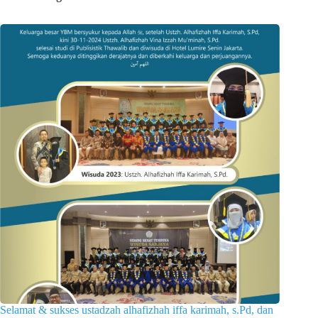
Selamat & sukses ustadzah alhafizhah iffa karimah, s.Pd, dan