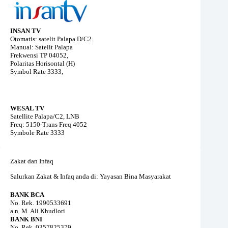
INSAN TV
Otomatis: satelit Palapa D/C2.
Manual: Satelit Palapa
Frekwensi TP 04052,
Polaritas Horisontal (H)
Symbol Rate 3333,
WESAL TV
Satellite Palapa/C2, LNB
Freq: 5150-Trans Freq 4052
Symbole Rate 3333
Zakat dan Infaq
Salurkan Zakat & Infaq anda di: Yayasan Bina Masyarakat
BANK BCA
No. Rek. 1990533691
a.n. M. Ali Khudlori
BANK BNI
No. Rek. 0357825379