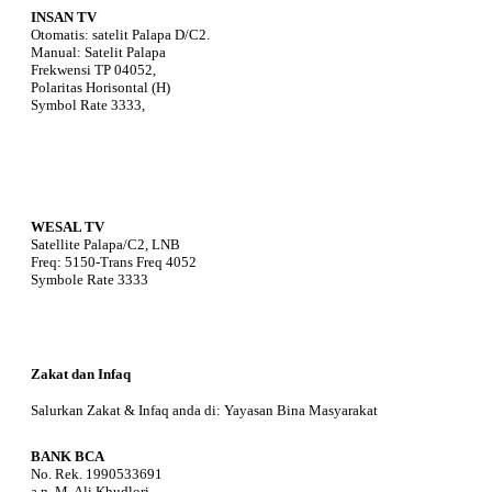
INSAN TV
Otomatis: satelit Palapa D/C2.
Manual: Satelit Palapa
Frekwensi TP 04052,
Polaritas Horisontal (H)
Symbol Rate 3333,
WESAL TV
Satellite Palapa/C2, LNB
Freq: 5150-Trans Freq 4052
Symbole Rate 3333
Zakat dan Infaq
Salurkan Zakat & Infaq anda di: Yayasan Bina Masyarakat
BANK BCA
No. Rek. 1990533691
a.n. M. Ali Khudlori