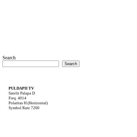
Search
Search
PULDAPII TV
Satelit Palapa D
Freq. 4014
Polaritas H (Horizontal)
Symbol Rate 7200