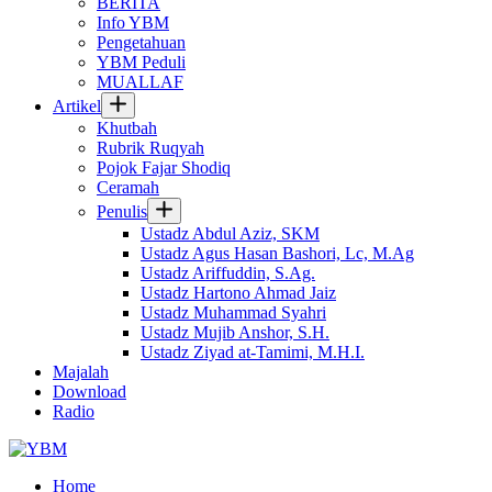
BERITA
Info YBM
Pengetahuan
YBM Peduli
MUALLAF
Artikel
Khutbah
Rubrik Ruqyah
Pojok Fajar Shodiq
Ceramah
Penulis
Ustadz Abdul Aziz, SKM
Ustadz Agus Hasan Bashori, Lc, M.Ag
Ustadz Ariffuddin, S.Ag.
Ustadz Hartono Ahmad Jaiz
Ustadz Muhammad Syahri
Ustadz Mujib Anshor, S.H.
Ustadz Ziyad at-Tamimi, M.H.I.
Majalah
Download
Radio
Home