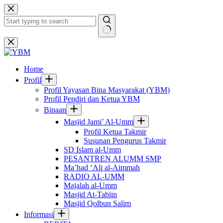
Skip
to
content
No
results
Home
Profil
Profil Yayasan Bina Masyarakat (YBM)
Profil Pendiri dan Ketua YBM
Binaan
Masjid Jami’ Al-Umm
Profil Ketua Takmir
Susunan Pengurus Takmir
SD Islam al-Umm
PESANTREN ALUMM SMP
Ma’had ‘Ali al-Aimmah
RADIO AL-UMM
Majalah al-Umm
Masjid At-Tabiin
Masjid Qolbun Salim
Informasi