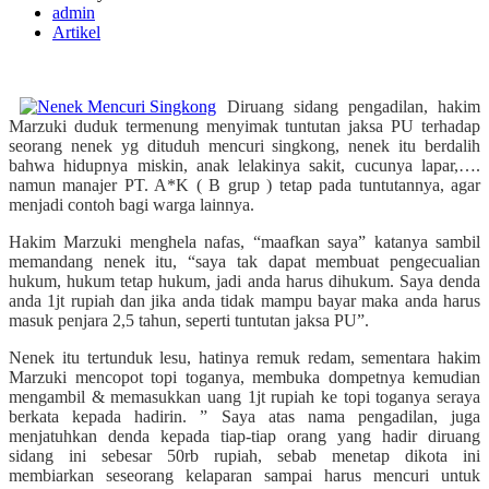
admin
Artikel
Diruang sidang pengadilan, hakim
Marzuki duduk termenung menyimak tuntutan jaksa PU terhadap
seorang nenek yg dituduh mencuri singkong, nenek itu berdalih
bahwa hidupnya miskin, anak lelakinya sakit, cucunya lapar,….
namun manajer PT. A*K ( B grup ) tetap pada tuntutannya, agar
menjadi contoh bagi warga lainnya.
Hakim Marzuki menghela nafas, “maafkan saya” katanya sambil
memandang nenek itu, “saya tak dapat membuat pengecualian
hukum, hukum tetap hukum, jadi anda harus dihukum. Saya denda
anda 1jt rupiah dan jika anda tidak mampu bayar maka anda harus
masuk penjara 2,5 tahun, seperti tuntutan jaksa PU”.
Nenek itu tertunduk lesu, hatinya remuk redam, sementara hakim
Marzuki mencopot topi toganya, membuka dompetnya kemudian
mengambil & memasukkan uang 1jt rupiah ke topi toganya seraya
berkata kepada hadirin. ” Saya atas nama pengadilan, juga
menjatuhkan denda kepada tiap-tiap orang yang hadir diruang
sidang ini sebesar 50rb rupiah, sebab menetap dikota ini
membiarkan seseorang kelaparan sampai harus mencuri untuk