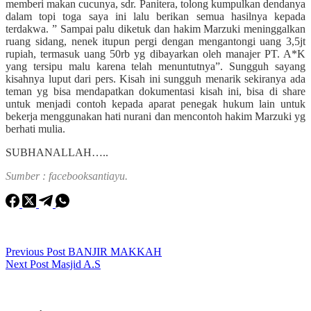
memberi makan cucunya, sdr. Panitera, tolong kumpulkan dendanya
dalam topi toga saya ini lalu berikan semua hasilnya kepada
terdakwa. ” Sampai palu diketuk dan hakim Marzuki meninggalkan
ruang sidang, nenek itupun pergi dengan mengantongi uang 3,5jt
rupiah, termasuk uang 50rb yg dibayarkan oleh manajer PT. A*K
yang tersipu malu karena telah menuntutnya”. Sungguh sayang
kisahnya luput dari pers. Kisah ini sungguh menarik sekiranya ada
teman yg bisa mendapatkan dokumentasi kisah ini, bisa di share
untuk menjadi contoh kepada aparat penegak hukum lain untuk
bekerja menggunakan hati nurani dan mencontoh hakim Marzuki yg
berhati mulia.
SUBHANALLAH…..
Sumber : facebooksantiayu.
Previous
Post
BANJIR MAKKAH
Next
Post
Masjid A.S