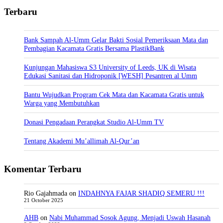
Terbaru
Bank Sampah Al-Umm Gelar Bakti Sosial Pemeriksaan Mata dan
Pembagian Kacamata Gratis Bersama PlastikBank
Kunjungan Mahasiswa S3 University of Leeds, UK di Wisata
Edukasi Sanitasi dan Hidroponik [WESH] Pesantren al Umm
Bantu Wujudkan Program Cek Mata dan Kacamata Gratis untuk
Warga yang Membutuhkan
Donasi Pengadaan Perangkat Studio Al-Umm TV
Tentang Akademi Mu’allimah Al-Qur’an
Komentar Terbaru
Rio Gajahmada
on
INDAHNYA FAJAR SHADIQ SEMERU !!!
21 October 2025
AHB
on
Nabi Muhammad Sosok Agung, Menjadi Uswah Hasanah