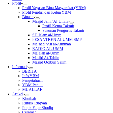
Profil
Profil Yayasan Bina Masyarakat (YBM)
Profil Pendiri dan Ketua YBM
Binaan
Masjid Jami’ Al-Umm
Profil Ketua Takmir
Susunan Pengurus Takmir
SD Islam al-Umm
PESANTREN ALUMM SMP
Ma’had ‘Ali al-Aimmah
RADIO AL-UMM
Majalah al-Umm
Masjid At-Tabiin
Masjid Qolbun Salim
Informasi
BERITA
Info YBM
Pengetahuan
YBM Peduli
MUALLAF
Artikel
Khutbah
Rubrik Ruqyah
Pojok Fajar Shodiq
Ceramah