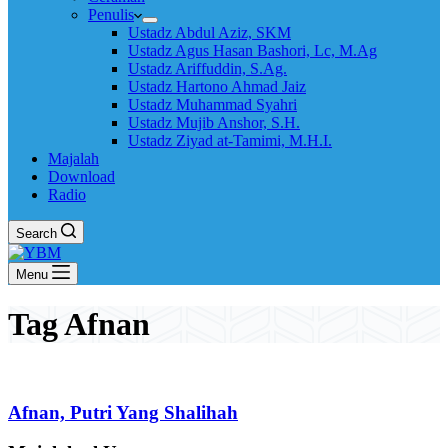
Penulis
Ustadz Abdul Aziz, SKM
Ustadz Agus Hasan Bashori, Lc, M.Ag
Ustadz Ariffuddin, S.Ag.
Ustadz Hartono Ahmad Jaiz
Ustadz Muhammad Syahri
Ustadz Mujib Anshor, S.H.
Ustadz Ziyad at-Tamimi, M.H.I.
Majalah
Download
Radio
Search
Menu
Tag
Afnan
Afnan, Putri Yang Shalihah