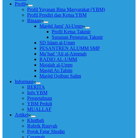
Profil
Profil Yayasan Bina Masyarakat (YBM)
Profil Pendiri dan Ketua YBM
Binaan
Masjid Jami’ Al-Umm
Profil Ketua Takmir
Susunan Pengurus Takmir
SD Islam al-Umm
PESANTREN ALUMM SMP
Ma’had ‘Ali al-Aimmah
RADIO AL-UMM
Majalah al-Umm
Masjid At-Tabiin
Masjid Qolbun Salim
Informasi
BERITA
Info YBM
Pengetahuan
YBM Peduli
MUALLAF
Artikel
Khutbah
Rubrik Ruqyah
Pojok Fajar Shodiq
Ceramah