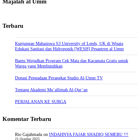
Majalah al Umm
Terbaru
Kunjungan Mahasiswa S3 University of Leeds, UK di Wisata
Edukasi Sanitasi dan Hidroponik [WESH] Pesantren al Umm
Bantu Wujudkan Program Cek Mata dan Kacamata Gratis untuk
Warga yang Membutuhkan
Donasi Pengadaan Perangkat Studio Al-Umm TV
Tentang Akademi Mu’allimah Al-Qur’an
PERJALANAN KE SURGA
Komentar Terbaru
Rio Gajahmada
on
INDAHNYA FAJAR SHADIQ SEMERU !!!
21 October 2025