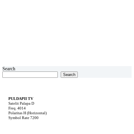
Search
Search
PULDAPII TV
Satelit Palapa D
Freq. 4014
Polaritas H (Horizontal)
Symbol Rate 7200