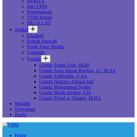
BERITA
Info YBM
Pengetahuan
YBM Peduli
MUALLAF
Artikel
Khutbah
Rubrik Ruqyah
Pojok Fajar Shodiq
Ceramah
Penulis
Ustadz Abdul Aziz, SKM
Ustadz Agus Hasan Bashori, Lc, M.Ag
Ustadz Ariffuddin, S.Ag.
Ustadz Hartono Ahmad Jaiz
Ustadz Muhammad Syahri
Ustadz Mujib Anshor, S.H.
Ustadz Ziyad at-Tamimi, M.H.I.
Majalah
Download
Radio
Home