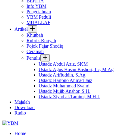
BERITA
Info YBM
Pengetahuan
YBM Peduli
MUALLAF
Artikel
Khutbah
Rubrik Ruqyah
Pojok Fajar Shodiq
Ceramah
Penulis
Ustadz Abdul Aziz, SKM
Ustadz Agus Hasan Bashori, Lc, M.Ag
Ustadz Ariffuddin, S.Ag.
Ustadz Hartono Ahmad Jaiz
Ustadz Muhammad Syahri
Ustadz Mujib Anshor, S.H.
Ustadz Ziyad at-Tamimi, M.H.I.
Majalah
Download
Radio
Home