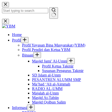
Skip
to
content
No
results
Home
Profil
Profil Yayasan Bina Masyarakat (YBM)
Profil Pendiri dan Ketua YBM
Binaan
Masjid Jami’ Al-Umm
Profil Ketua Takmir
Susunan Pengurus Takmir
SD Islam al-Umm
PESANTREN ALUMM SMP
Ma’had ‘Ali al-Aimmah
RADIO AL-UMM
Majalah al-Umm
Masjid At-Tabiin
Masjid Qolbun Salim
Informasi