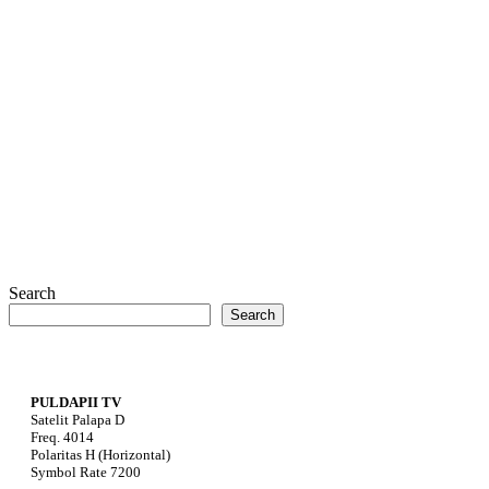
Search
Search
PULDAPII TV
Satelit Palapa D
Freq. 4014
Polaritas H (Horizontal)
Symbol Rate 7200