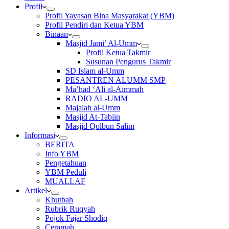
Profil
Profil Yayasan Bina Masyarakat (YBM)
Profil Pendiri dan Ketua YBM
Binaan
Masjid Jami’ Al-Umm
Profil Ketua Takmir
Susunan Pengurus Takmir
SD Islam al-Umm
PESANTREN ALUMM SMP
Ma’had ‘Ali al-Aimmah
RADIO AL-UMM
Majalah al-Umm
Masjid At-Tabiin
Masjid Qolbun Salim
Informasi
BERITA
Info YBM
Pengetahuan
YBM Peduli
MUALLAF
Artikel
Khutbah
Rubrik Ruqyah
Pojok Fajar Shodiq
Ceramah