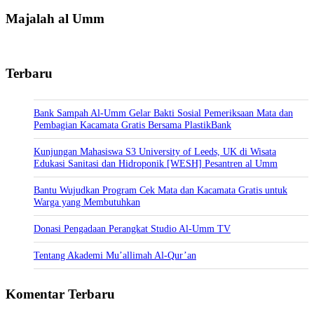
Majalah al Umm
Terbaru
Bank Sampah Al-Umm Gelar Bakti Sosial Pemeriksaan Mata dan
Pembagian Kacamata Gratis Bersama PlastikBank
Kunjungan Mahasiswa S3 University of Leeds, UK di Wisata
Edukasi Sanitasi dan Hidroponik [WESH] Pesantren al Umm
Bantu Wujudkan Program Cek Mata dan Kacamata Gratis untuk
Warga yang Membutuhkan
Donasi Pengadaan Perangkat Studio Al-Umm TV
Tentang Akademi Mu’allimah Al-Qur’an
Komentar Terbaru