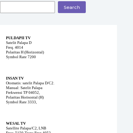
Search
PULDAPII TV
Satelit Palapa D
Freq. 4014
Polaritas H (Horizontal)
Symbol Rate 7200
INSAN TV
Otomatis: satelit Palapa D/C2.
Manual: Satelit Palapa
Frekwensi TP 04052,
Polaritas Horisontal (H)
Symbol Rate 3333,
WESAL TV
Satellite Palapa/C2, LNB
Freq: 5150-Trans Freq 4052