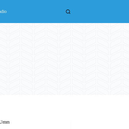
adio
l Umm