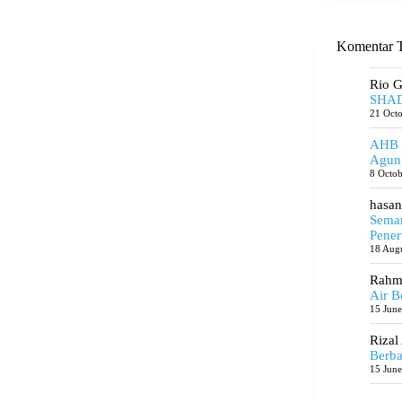
Komentar T
Rio 
SHAD
21 Oct
AHB
Agun
8 Octo
hasan
Seman
Pener
18 Aug
Rahma
Air B
15 Jun
Rizal
Berba
15 Jun