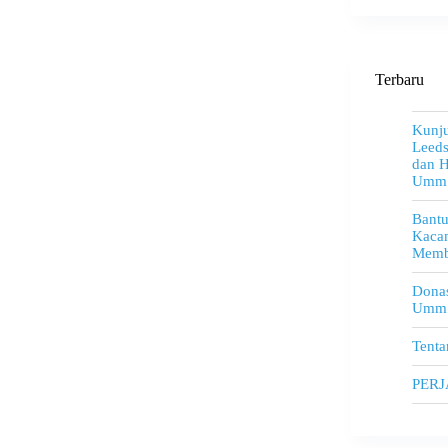
Terbaru
Kunju
Leeds
dan H
Umm
Bant
Kacam
Memb
Donas
Umm
Tenta
PER