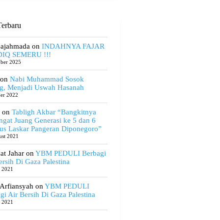
erbaru
Gajahmada
on
INDAHNYA FAJAR
IQ SEMERU !!!
ober 2025
on
Nabi Muhammad Sosok
g, Menjadi Uswah Hasanah
ber 2022
on
Tabligh Akbar “Bangkitnya
gat Juang Generasi ke 5 dan 6
us Laskar Pangeran Diponegoro”
ust 2021
t Jahar
on
YBM PEDULI Berbagi
ersih Di Gaza Palestina
e 2021
 Arfiansyah
on
YBM PEDULI
gi Air Bersih Di Gaza Palestina
e 2021