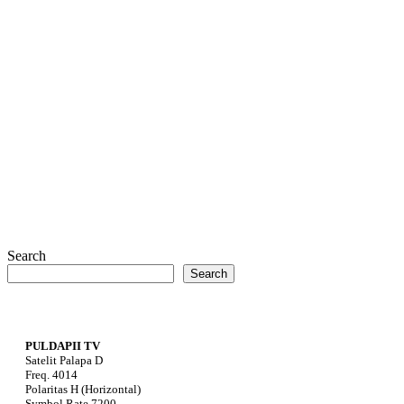
Search
Search
PULDAPII TV
Satelit Palapa D
Freq. 4014
Polaritas H (Horizontal)
Symbol Rate 7200