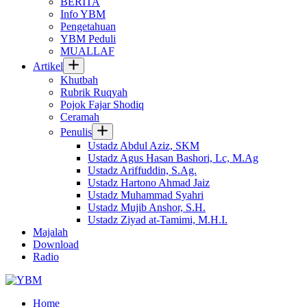
BERITA
Info YBM
Pengetahuan
YBM Peduli
MUALLAF
Artikel
Khutbah
Rubrik Ruqyah
Pojok Fajar Shodiq
Ceramah
Penulis
Ustadz Abdul Aziz, SKM
Ustadz Agus Hasan Bashori, Lc, M.Ag
Ustadz Ariffuddin, S.Ag.
Ustadz Hartono Ahmad Jaiz
Ustadz Muhammad Syahri
Ustadz Mujib Anshor, S.H.
Ustadz Ziyad at-Tamimi, M.H.I.
Majalah
Download
Radio
Home