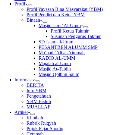
Profil
Profil Yayasan Bina Masyarakat (YBM)
Profil Pendiri dan Ketua YBM
Binaan
Masjid Jami’ Al-Umm
Profil Ketua Takmir
Susunan Pengurus Takmir
SD Islam al-Umm
PESANTREN ALUMM SMP
Ma’had ‘Ali al-Aimmah
RADIO AL-UMM
Majalah al-Umm
Masjid At-Tabiin
Masjid Qolbun Salim
Informasi
BERITA
Info YBM
Pengetahuan
YBM Peduli
MUALLAF
Artikel
Khutbah
Rubrik Ruqyah
Pojok Fajar Shodiq
Ceramah