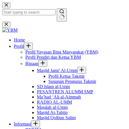
Skip
to
content
No
results
Home
Profil
Profil Yayasan Bina Masyarakat (YBM)
Profil Pendiri dan Ketua YBM
Binaan
Masjid Jami’ Al-Umm
Profil Ketua Takmir
Susunan Pengurus Takmir
SD Islam al-Umm
PESANTREN ALUMM SMP
Ma’had ‘Ali al-Aimmah
RADIO AL-UMM
Majalah al-Umm
Masjid At-Tabiin
Masjid Qolbun Salim
Informasi