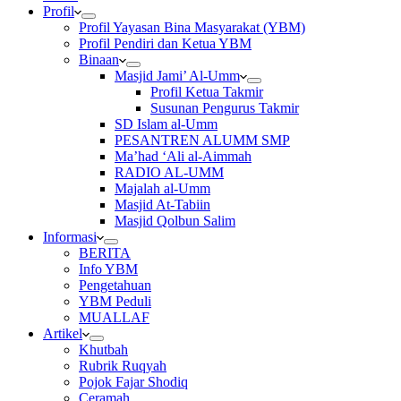
Profil
Profil Yayasan Bina Masyarakat (YBM)
Profil Pendiri dan Ketua YBM
Binaan
Masjid Jami’ Al-Umm
Profil Ketua Takmir
Susunan Pengurus Takmir
SD Islam al-Umm
PESANTREN ALUMM SMP
Ma’had ‘Ali al-Aimmah
RADIO AL-UMM
Majalah al-Umm
Masjid At-Tabiin
Masjid Qolbun Salim
Informasi
BERITA
Info YBM
Pengetahuan
YBM Peduli
MUALLAF
Artikel
Khutbah
Rubrik Ruqyah
Pojok Fajar Shodiq
Ceramah