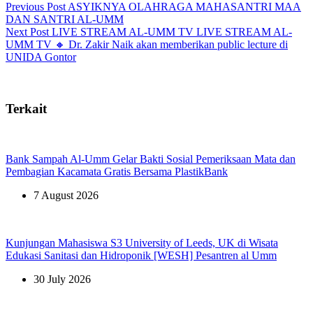
Previous
Post
ASYIKNYA OLAHRAGA MAHASANTRI MAA
DAN SANTRI AL-UMM
Next
Post
LIVE STREAM AL-UMM TV LIVE STREAM AL-
UMM TV 🔸 Dr. Zakir Naik akan memberikan public lecture di
UNIDA Gontor
Terkait
Bank Sampah Al-Umm Gelar Bakti Sosial Pemeriksaan Mata dan
Pembagian Kacamata Gratis Bersama PlastikBank
7 August 2026
Kunjungan Mahasiswa S3 University of Leeds, UK di Wisata
Edukasi Sanitasi dan Hidroponik [WESH] Pesantren al Umm
30 July 2026