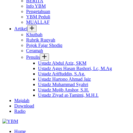
BERITA
Info YBM
Pengetahuan
YBM Peduli
MUALLAF
Artikel
Khutbah
Rubrik Ruqyah
Pojok Fajar Shodiq
Ceramah
Penulis
Ustadz Abdul Aziz, SKM
Ustadz Agus Hasan Bashori, Lc, M.Ag
Ustadz Ariffuddin, S.Ag.
Ustadz Hartono Ahmad Jaiz
Ustadz Muhammad Syahri
Ustadz Mujib Anshor, S.H.
Ustadz Ziyad at-Tamimi, M.H.I.
Majalah
Download
Radio
Home