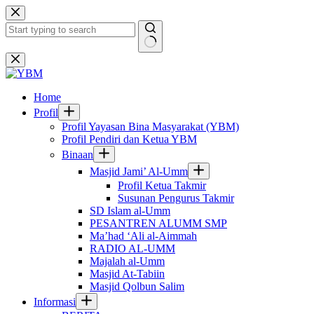
Skip
to
content
No
results
Home
Profil
Profil Yayasan Bina Masyarakat (YBM)
Profil Pendiri dan Ketua YBM
Binaan
Masjid Jami’ Al-Umm
Profil Ketua Takmir
Susunan Pengurus Takmir
SD Islam al-Umm
PESANTREN ALUMM SMP
Ma’had ‘Ali al-Aimmah
RADIO AL-UMM
Majalah al-Umm
Masjid At-Tabiin
Masjid Qolbun Salim
Informasi