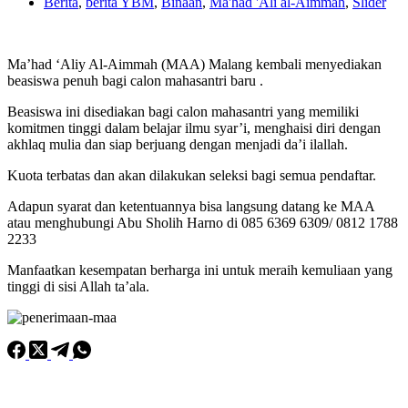
Berita
,
berita YBM
,
Binaan
,
Ma'had 'Ali al-Aimmah
,
Slider
Ma’had ‘Aliy Al-Aimmah (MAA) Malang kembali menyediakan
beasiswa penuh bagi calon mahasantri baru .
Beasiswa ini disediakan bagi calon m
ahasantri yang memiliki
komitmen tinggi dalam belajar ilmu syar’i, menghaisi diri dengan
akhlaq mulia dan siap berjuang dengan menjadi da’i ilallah.
Kuota terbatas dan akan dilakukan seleksi bagi semua pendaftar.
Adapun syarat dan ketentuannya bisa langsung datang ke MAA
atau menghubungi Abu Sholih Harno di 085 6369 6309/ 0812 1788
2233
Manfaatkan kesempatan berharga ini untuk meraih kemuliaan yang
tinggi di sisi Allah ta’ala.