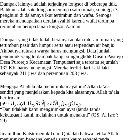
Dampak lainnya adalah terjadinya longsor di beberapa titik.
Bahkan salah satu longsor menimpa satu rumah, sehingga 3
penghuni di dalamnya ikut tertimbun dan wafat. Semoga
mereka mendapatkan derajat syahid karena wafat tertimpa
reruntuhan berupa tanah longsor. Aamiin.
Dampak yang tidak kalah beratnya adalah ratusan rumah yang
tertimbun pasir dan lumpur serta atau terpendam air banjir.
Akibatnya ratusan warga harus mengungsi. Data jumlah
penduduk yang terdampak banjir sungai glidik Dusun Pasirejo
Desa Purorejo Kecamatan Tempursari saja tercatat sejumlah
132 KK harus mengungsi. Mereka terdiri dari Laki laki
sebanyak 211 jiwa dan perempuan 208 jiwa.
Mengapa Allah ta’ala menurunkan ayat ini? Allah ta’ala
sendiri yang menjelaskan kepada kita alasannya. Allah ta’ala
berfirman:
وَمَا نُرْسِلُ بِالْآيَاتِ إِلَّا تَخْوِيفًا [الإسراء : 59]
“Dan tidaklah kami mengirimkan ayat (tanda-tanda
kekuasaan) kami, melainkan untuk menakuti” (QS. Al Isro’:
59)
Imam Ibnu Katsir menukil dari Qotadah bahwa ketika Allah
menurunkan bencana kepada suatu kaum sebagai tanda