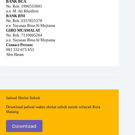
BANK BCA
No. Rek. 1990533691
a.n. M. Ali Khudlori
BANK BNI
No. Rek. 0357825379
a.n. Yayasan Bina Al Mujtama
GIRO MUAMALAT
No. Rek. 7110065264
a.n. Yayasan Bina Al Mujtama
Contact Person:
081 332 675 653
Abu Hasan
Jadwal Sholat Subuh
Download jadwal waktu sholat subuh untuk wilayah Kota
Malang
Download