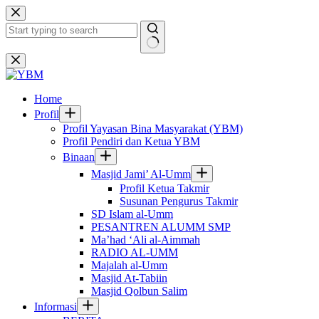
Skip
to
content
No
results
Home
Profil
Profil Yayasan Bina Masyarakat (YBM)
Profil Pendiri dan Ketua YBM
Binaan
Masjid Jami’ Al-Umm
Profil Ketua Takmir
Susunan Pengurus Takmir
SD Islam al-Umm
PESANTREN ALUMM SMP
Ma’had ‘Ali al-Aimmah
RADIO AL-UMM
Majalah al-Umm
Masjid At-Tabiin
Masjid Qolbun Salim
Informasi