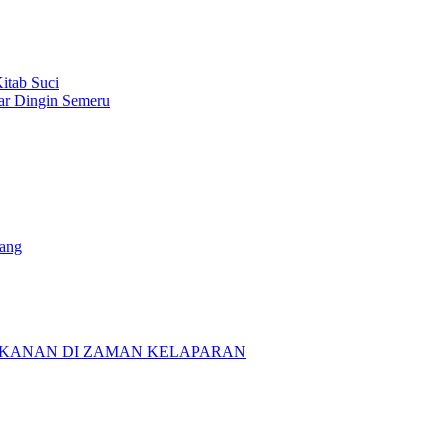
itab Suci
ar Dingin Semeru
iang
شروع “” PROYEK MEMBERI MAKANAN DI ZAMAN KELAPARAN