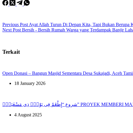
Previous
Post
Ayat Allah Turun Di Depan Kita, Tapi Bukan Berupa K
Next
Post
Bersih - Bersih Rumah Warga yang Terdampak Banjir Lah
Terkait
Open Donasi – Bangun Masjid Sementara Desa Sukajadi, Aceh Tam
18 January 2026
إِطْعَٰمٌ فِى يَوْمٍۢ ذِى مَسْغَبَةٍۢ
4 August 2025