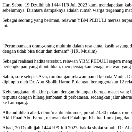
Hari Sabtu, 19 Dzulhijjah 1444 H/8 Juli 2023 kami mendapatkan kabar
sebelumnya. Diantara dampaknya adalah rumah warga tergenang mater
Sebagai seorang yang beriman, relawan YBM PEDULI merasa terpang
ini.
“Perumpamaan orang-orang mukmin dalam rasa cinta, kasih sayang dan
dengan tidak bisa tidur dan demam” (HR. Muslim)
Sebagai realisasi hadits tersebut, relawan YBM PEDULI segera meng
perlengkapan yang dibutuhkan, mempersiapkan tenaga relawan yang s
Sabtu, sore selepas Asar, rombongan relawan pamit kepada Mudir, D
dipimpin oleh Dr. Abu Sholih Harno P. dengan beranggotakan 12 re
Keberangkatan di akhir pekan, dengan rintangan berupa macet yang 
terputus dengan hilang jembatan di perbatasan, sedangkan jalur alt
ke Lumajang.
Alhamdulillah alladzi bini’matihi tatimmus, pukul 23.30 malam, 
Akhi Fuad Abu Faruq, relawan dari Fatabiqul Khairat Lumajang dan
Ahad, 20 Dzulhijjah 1444 H/9 Juli 2023, bakda sholat subuh, Dr. A