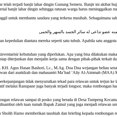
 telah terjadi banjir lahar dingin Gunung Semeru. Banjir ini akibat h
ial banjir lahar dingin sehingga ratusan warga harus meninggalkan 
gil untuk membantu saudara yang terkena musibah. Sebagaimana sabda
منه عضو تداعى له سائر الجسد بالسهر والحمى
 kepedulian diantara mereka seperti satu tubuh. Apabila satu anggot
inventarisir kebutuhan yang diperlukan. Apa yang bisa dilakukan mak
iap diterjunkan dan menjalin kerja sama dengan pihak-pihak terkait 
r. KH. Agus Hasan Bashori, Lc., M.Ag. Doa Dna wejangan beliau senan
lawan dari asatidzah dan mahasantri Ma’had ‘Aliy Al-Aimmah (MAA) 
berkepanjangan tidak menyurutkan tekad para relawan untuk terjun k
ernatif melalui Ranupane juga banyak terjadi longsor, maka rombongan
rombongan relawan sampai di posko yang berada di Desa Tumpeng Kec
 disambut oleh tuan rumah Bapak Zainul yang juga menjadi relawan u
bu Sholih Harno memberikan taushiah dan briefing kepada rombongan r