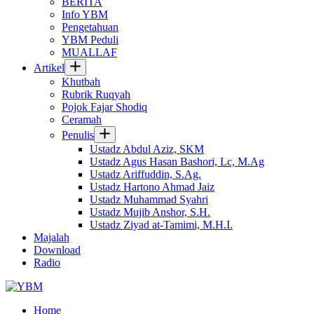
BERITA
Info YBM
Pengetahuan
YBM Peduli
MUALLAF
Artikel
Khutbah
Rubrik Ruqyah
Pojok Fajar Shodiq
Ceramah
Penulis
Ustadz Abdul Aziz, SKM
Ustadz Agus Hasan Bashori, Lc, M.Ag
Ustadz Ariffuddin, S.Ag.
Ustadz Hartono Ahmad Jaiz
Ustadz Muhammad Syahri
Ustadz Mujib Anshor, S.H.
Ustadz Ziyad at-Tamimi, M.H.I.
Majalah
Download
Radio
Home