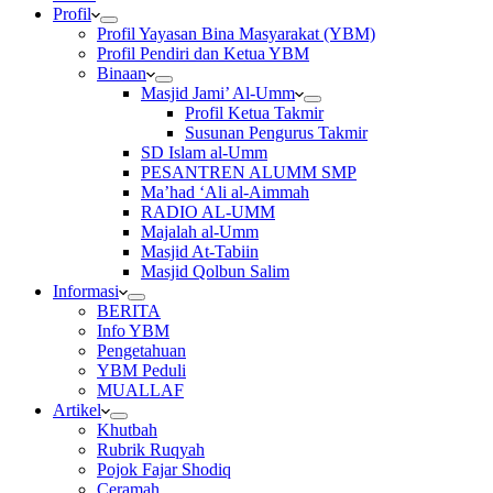
Profil
Profil Yayasan Bina Masyarakat (YBM)
Profil Pendiri dan Ketua YBM
Binaan
Masjid Jami’ Al-Umm
Profil Ketua Takmir
Susunan Pengurus Takmir
SD Islam al-Umm
PESANTREN ALUMM SMP
Ma’had ‘Ali al-Aimmah
RADIO AL-UMM
Majalah al-Umm
Masjid At-Tabiin
Masjid Qolbun Salim
Informasi
BERITA
Info YBM
Pengetahuan
YBM Peduli
MUALLAF
Artikel
Khutbah
Rubrik Ruqyah
Pojok Fajar Shodiq
Ceramah