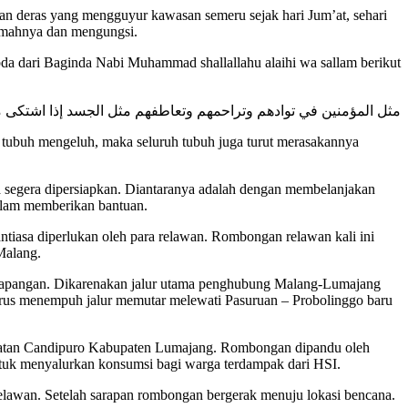
ujan deras yang mengguyur kawasan semeru sejak hari Jum’at, sehari
rumahnya dan mengungsi.
 dari Baginda Nabi Muhammad shallallahu alaihi wa sallam berikut
مثل المؤمنين في توادهم وتراحمهم وتعاطفهم مثل الجسد إذا اشتكى 
a tubuh mengeluh, maka seluruh tubuh juga turut merasakannya
a segera dipersiapkan. Diantaranya adalah dengan membelanjakan
dalam memberikan bantuan.
tiasa diperlukan oleh para relawan. Rombongan relawan kali ini
Malang.
e lapangan. Dikarenakan jalur utama penghubung Malang-Lumajang
 harus menempuh jalur memutar melewati Pasuruan – Probolinggo baru
amatan Candipuro Kabupaten Lumajang. Rombongan dipandu oleh
ntuk menyalurkan konsumsi bagi warga terdampak dari HSI.
elawan. Setelah sarapan rombongan bergerak menuju lokasi bencana.