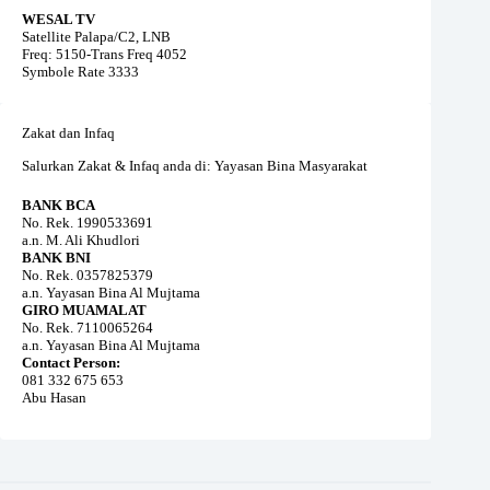
WESAL TV
Satellite Palapa/C2, LNB
Freq: 5150-Trans Freq 4052
Symbole Rate 3333
Zakat dan Infaq
Salurkan Zakat & Infaq anda di: Yayasan Bina Masyarakat
BANK BCA
No. Rek. 1990533691
a.n. M. Ali Khudlori
BANK BNI
No. Rek. 0357825379
a.n. Yayasan Bina Al Mujtama
GIRO MUAMALAT
No. Rek. 7110065264
a.n. Yayasan Bina Al Mujtama
Contact Person:
081 332 675 653
Abu Hasan