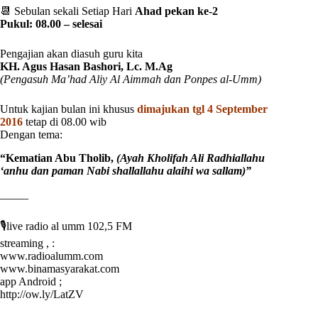
📆 Sebulan sekali Setiap Hari
Ahad pekan ke-2
Pukul: 08.00 – selesai
Pengajian akan diasuh guru kita
KH. Agus Hasan Bashori, Lc. M.Ag
(Pengasuh Ma’had Aliy Al Aimmah dan Ponpes al-Umm)
Untuk kajian bulan ini khusus
dimajukan tgl 4 September
2016
tetap di 08.00 wib
Dengan tema:
“Kematian Abu Tholib,
(Ayah Kholifah Ali Radhiallahu
‘anhu dan paman Nabi shallallahu alaihi wa sallam)”
_____
🎙live radio al umm 102,5 FM
streaming , :
www.radioalumm.com
www.binamasyarakat.com
app Android ;
http://ow.ly/LatZV