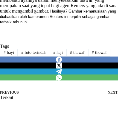
membantu ayahnya dalam menyelesaikan thawaf, yang
merupakan saat yang tepat bagi agen Reuters yang ada di sana
untuk mengambil gambar.
Hasilnya? Gambar kemanusiaan yang
diabadikan oleh
kameramen Reuters ini
ter
pilih
sebagai gambar
terbaik tahun
ini
.
Tags
#
bayi
#
foto terindah
#
haji
#
thawaf
#
thowaf
PREVIOUS
NEXT
Terkait