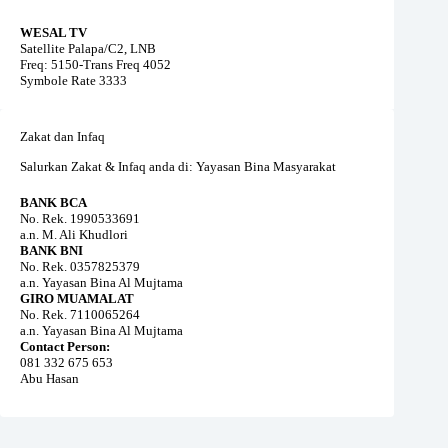
WESAL TV
Satellite Palapa/C2, LNB
Freq: 5150-Trans Freq 4052
Symbole Rate 3333
Zakat dan Infaq
Salurkan Zakat & Infaq anda di: Yayasan Bina Masyarakat
BANK BCA
No. Rek. 1990533691
a.n. M. Ali Khudlori
BANK BNI
No. Rek. 0357825379
a.n. Yayasan Bina Al Mujtama
GIRO MUAMALAT
No. Rek. 7110065264
a.n. Yayasan Bina Al Mujtama
Contact Person:
081 332 675 653
Abu Hasan