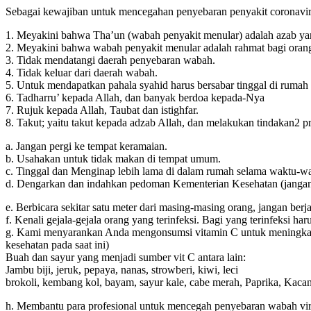
Sebagai kewajiban untuk mencegahan penyebaran penyakit coronavi
1. Meyakini bahwa Tha’un (wabah penyakit menular) adalah azab yan
2. Meyakini bahwa wabah penyakit menular adalah rahmat bagi orang
3. Tidak mendatangi daerah penyebaran wabah.
4. Tidak keluar dari daerah wabah.
5. Untuk mendapatkan pahala syahid harus bersabar tinggal di rumah 
6. Tadharru’ kepada Allah, dan banyak berdoa kepada-Nya
7. Rujuk kepada Allah, Taubat dan istighfar.
8. Takut; yaitu takut kepada adzab Allah, dan melakukan tindakan2 pr
a. Jangan pergi ke tempat keramaian.
b. Usahakan untuk tidak makan di tempat umum.
c. Tinggal dan Menginap lebih lama di dalam rumah selama waktu-wa
d. Dengarkan dan indahkan pedoman Kementerian Kesehatan (janga
e. Berbicara sekitar satu meter dari masing-masing orang, jangan be
f. Kenali gejala-gejala orang yang terinfeksi. Bagi yang terinfeksi
g. Kami menyarankan Anda mengonsumsi vitamin C untuk meningkatka
kesehatan pada saat ini)
Buah dan sayur yang menjadi sumber vit C antara lain:
Jambu biji, jeruk, pepaya, nanas, strowberi, kiwi, leci
brokoli, kembang kol, bayam, sayur kale, cabe merah, Paprika, Kac
h. Membantu para profesional untuk mencegah penyebaran wabah viru