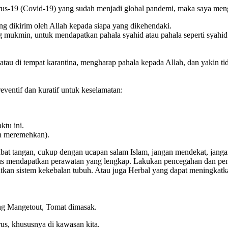
rus-19 (Covid-19) yang sudah menjadi global pandemi, maka saya me
g dikirim oleh Allah kepada siapa yang dikehendaki.
 mukmin, untuk mendapatkan pahala syahid atau pahala seperti syahi
atau di tempat karantina, mengharap pahala kepada Allah, dan yakin t
eventif dan kuratif untuk keselamatan:
ktu ini.
n meremehkan).
rjabat tangan, cukup dengan ucapan salam Islam, jangan mendekat, jang
 harus mendapatkan perawatan yang lengkap. Lakukan pencegahan dan pen
n sistem kekebalan tubuh. Atau juga Herbal yang dapat meningkatkan
ang Mangetout, Tomat dimasak.
s, khususnya di kawasan kita.