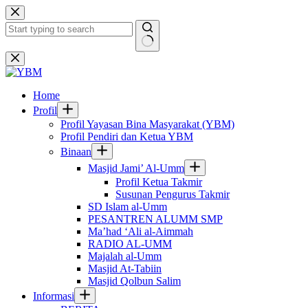
Skip
to
content
No
results
Home
Profil
Profil Yayasan Bina Masyarakat (YBM)
Profil Pendiri dan Ketua YBM
Binaan
Masjid Jami’ Al-Umm
Profil Ketua Takmir
Susunan Pengurus Takmir
SD Islam al-Umm
PESANTREN ALUMM SMP
Ma’had ‘Ali al-Aimmah
RADIO AL-UMM
Majalah al-Umm
Masjid At-Tabiin
Masjid Qolbun Salim
Informasi