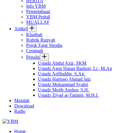
BERITA
Info YBM
Pengetahuan
YBM Peduli
MUALLAF
Artikel
Khutbah
Rubrik Ruqyah
Pojok Fajar Shodiq
Ceramah
Penulis
Ustadz Abdul Aziz, SKM
Ustadz Agus Hasan Bashori, Lc, M.Ag
Ustadz Ariffuddin, S.Ag.
Ustadz Hartono Ahmad Jaiz
Ustadz Muhammad Syahri
Ustadz Mujib Anshor, S.H.
Ustadz Ziyad at-Tamimi, M.H.I.
Majalah
Download
Radio
Home