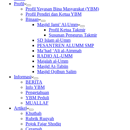
Profil
Profil Yayasan Bina Masyarakat (YBM)
Profil Pendiri dan Ketua YBM
Binaan
Masjid Jami’ Al-Umm
Profil Ketua Takmir
Susunan Pengurus Takmir
SD Islam al-Umm
PESANTREN ALUMM SMP
Ma’had ‘Ali al-Aimmah
RADIO AL-UMM
Majalah al-Umm
Masjid At-Tabiin
Masjid Qolbun Salim
Informasi
BERITA
Info YBM
Pengetahuan
YBM Peduli
MUALLAF
Artikel
Khutbah
Rubrik Ruqyah
Pojok Fajar Shodiq
Ceramah