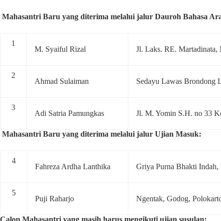
Mahasantri Baru yang diterima melalui jalur Dauroh Bahasa Ar
1
M. Syaiful Rizal
Jl. Laks. RE. Martadinata
2
Ahmad Sulaiman
Sedayu Lawas Brondong 
3
Adi Satria Pamungkas
Jl. M. Yomin S.H. no 33 K
Mahasantri Baru yang diterima melalui jalur Ujian Masuk:
4
Fahreza Ardha Lanthika
Griya Purna Bhakti Indah,
5
Puji Raharjo
Ngentak, Godog, Polokart
Calon Mahasantri yang masih harus mengikuti ujian susulan: