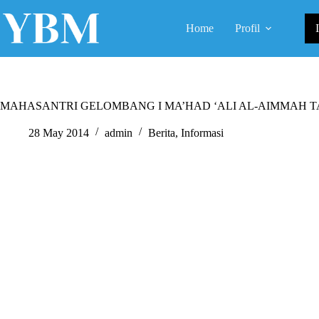
Skip
to
Home
Profil
content
MAHASANTRI GELOMBANG I MA’HAD ‘ALI AL-AIMMAH TA
28 May 2014
admin
Berita
,
Informasi