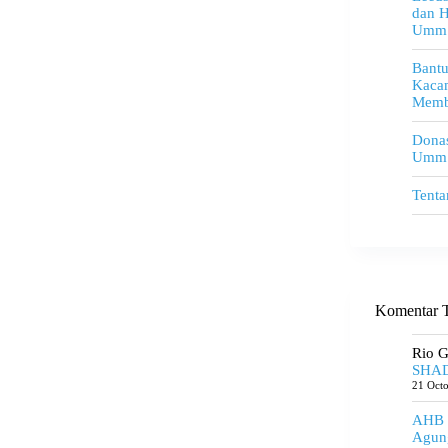
dan H
Umm
Bant
Kacam
Memb
Donas
Umm
Tenta
Komentar T
Rio 
SHAD
21 Oct
AHB
Agun