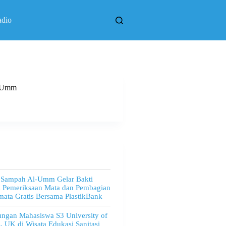
adio
l Umm
 Sampah Al-Umm Gelar Bakti
l Pemeriksaan Mata dan Pembagian
ata Gratis Bersama PlastikBank
ngan Mahasiswa S3 University of
, UK di Wisata Edukasi Sanitasi