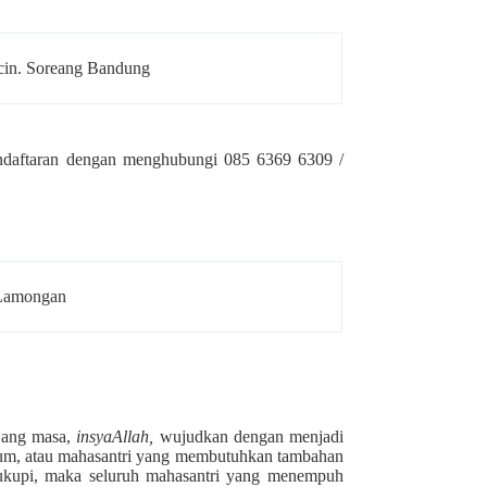
cin. Soreang Bandung
pendaftaran dengan menghubungi 085 6369 6309 /
:
Lamongan
njang masa,
insyaAllah,
wujudkan dengan menjadi
um, atau mahasantri yang membutuhkan tambahan
ncukupi, maka seluruh mahasantri yang menempuh