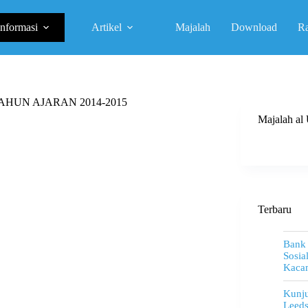
Informasi
Artikel
Majalah
Download
R
HUN AJARAN 2014-2015
Majalah a
Terbaru
Bank
Sosia
Kacam
Kunju
Leeds