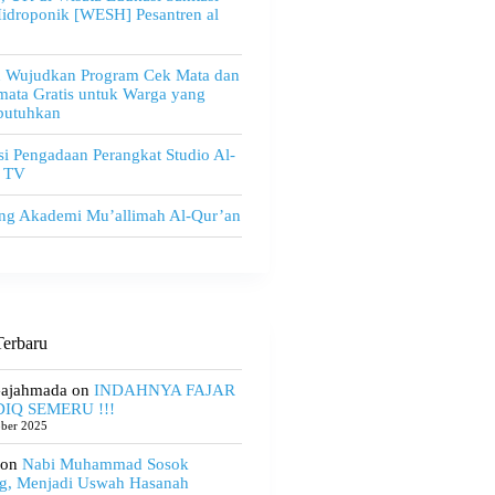
idroponik [WESH] Pesantren al
u Wujudkan Program Cek Mata dan
ata Gratis untuk Warga yang
utuhkan
i Pengadaan Perangkat Studio Al-
 TV
ng Akademi Mu’allimah Al-Qur’an
erbaru
Gajahmada
on
INDAHNYA FAJAR
IQ SEMERU !!!
ober 2025
on
Nabi Muhammad Sosok
g, Menjadi Uswah Hasanah