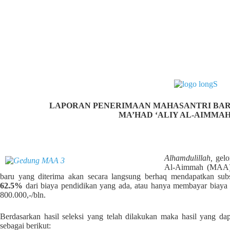
LAPORAN PENERIMAAN MAHASANTRI BARU 
MA’HAD ‘ALIY AL-AIMMA
Alhamdulillah,
gel
Al-Aimmah (MAA) M
baru yang diterima akan secara langsung berhaq mendapatkan sub
62.5%
dari biaya pendidikan yang ada, atau hanya membayar biay
800.000,-/bln.
Berdasarkan hasil seleksi yang telah dilakukan maka hasil yang 
sebagai berikut: