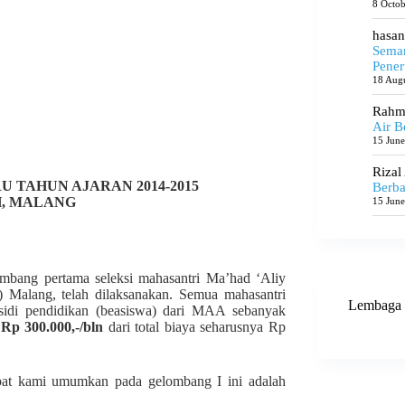
8 Octo
hasan
Seman
Pener
18 Aug
Rahma
Air B
15 Jun
Rizal
TAHUN AJARAN 2014-2015
Berba
H, MALANG
15 Jun
ombang pertama seleksi mahasantri Ma’had ‘Aliy
alang, telah dilaksanakan. Semua mahasantri
Lembaga 
sidi pendidikan (beasiswa) dari MAA sebanyak
a
Rp 300.000,-/bln
dari total biaya seharusnya Rp
dapat kami umumkan pada gelombang I ini adalah