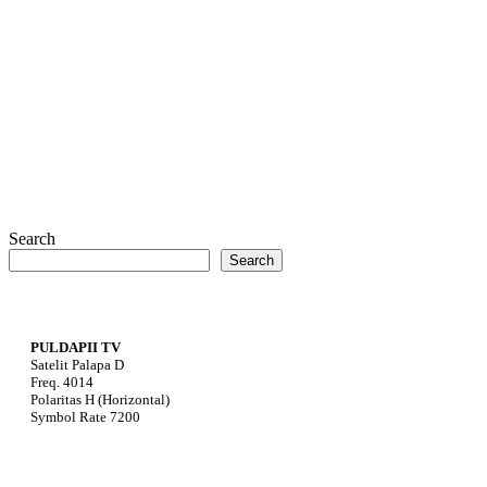
Search
Search
PULDAPII TV
Satelit Palapa D
Freq. 4014
Polaritas H (Horizontal)
Symbol Rate 7200