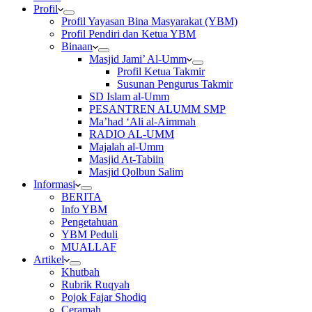
Profil
Profil Yayasan Bina Masyarakat (YBM)
Profil Pendiri dan Ketua YBM
Binaan
Masjid Jami’ Al-Umm
Profil Ketua Takmir
Susunan Pengurus Takmir
SD Islam al-Umm
PESANTREN ALUMM SMP
Ma’had ‘Ali al-Aimmah
RADIO AL-UMM
Majalah al-Umm
Masjid At-Tabiin
Masjid Qolbun Salim
Informasi
BERITA
Info YBM
Pengetahuan
YBM Peduli
MUALLAF
Artikel
Khutbah
Rubrik Ruqyah
Pojok Fajar Shodiq
Ceramah