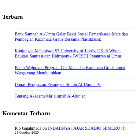
Terbaru
Bank Sampah Al-Umm Gelar Bakti Sosial Pemeriksaan Mata dan
Pembagian Kacamata Gratis Bersama PlastikBank
Kunjungan Mahasiswa S3 University of Leeds, UK di Wisata
Edukasi Sanitasi dan Hidroponik [WESH] Pesantren al Umm
Bantu Wujudkan Program Cek Mata dan Kacamata Gratis untuk
Warga yang Membutuhkan
Donasi Pengadaan Perangkat Studio Al-Umm TV
Tentang Akademi Mu’allimah Al-Qur’an
Komentar Terbaru
Rio Gajahmada
on
INDAHNYA FAJAR SHADIQ SEMERU !!!
21 October 2025