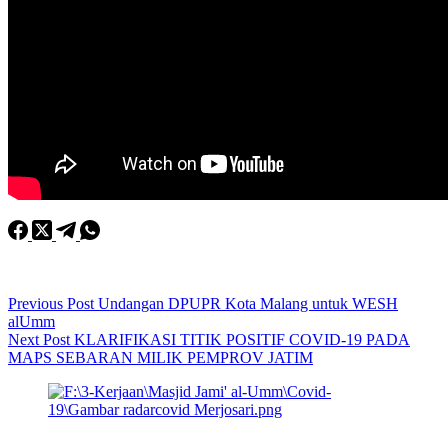
Previous
Post
Undangan DPUPR Kota Malang untuk WESH
alUmm
Next
Post
KLARIFIKASI TITIK POSITIF COVID-19 PADA
MAPS SEBARAN MILIK PEMPROV JATIM