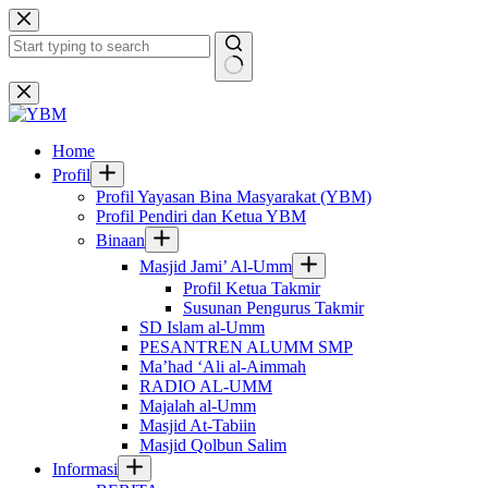
Skip
to
content
No
results
Home
Profil
Profil Yayasan Bina Masyarakat (YBM)
Profil Pendiri dan Ketua YBM
Binaan
Masjid Jami’ Al-Umm
Profil Ketua Takmir
Susunan Pengurus Takmir
SD Islam al-Umm
PESANTREN ALUMM SMP
Ma’had ‘Ali al-Aimmah
RADIO AL-UMM
Majalah al-Umm
Masjid At-Tabiin
Masjid Qolbun Salim
Informasi