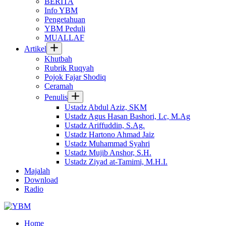
BERITA
Info YBM
Pengetahuan
YBM Peduli
MUALLAF
Artikel
Khutbah
Rubrik Ruqyah
Pojok Fajar Shodiq
Ceramah
Penulis
Ustadz Abdul Aziz, SKM
Ustadz Agus Hasan Bashori, Lc, M.Ag
Ustadz Ariffuddin, S.Ag.
Ustadz Hartono Ahmad Jaiz
Ustadz Muhammad Syahri
Ustadz Mujib Anshor, S.H.
Ustadz Ziyad at-Tamimi, M.H.I.
Majalah
Download
Radio
Home