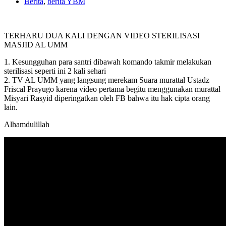
Berita
,
berita YBM
TERHARU DUA KALI DENGAN VIDEO STERILISASI
MASJID AL UMM
1. Kesungguhan para santri dibawah komando takmir melakukan
sterilisasi seperti ini 2 kali sehari
2. TV AL UMM yang langsung merekam Suara murattal Ustadz
Friscal Prayugo karena video pertama begitu menggunakan murattal
Misyari Rasyid diperingatkan oleh FB bahwa itu hak cipta orang
lain.
Alhamdulillah