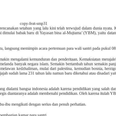
 rencanakan setahun yang lalu kini telah terwujud dalam dunia nyata. 
 dimulai babak baru di Yayasan bina al-Mujtama’ (YBM), yaitu datan
tu, langsung memimpin acara pertemuan para wali santri pada pukul 08
semakin mengalami kemunduran dan penderitaan. Kemaksiatan merajale
melanda banyak negara islam. Semakin bertambah tahun semakin panja
awan kedzhaliman, mulai dari palestina, kemudian bosnia, herzigovin
 dijajah sudah lama 231 tahun lalu namun baru diketahui atau disadari 
ng dialami bangsa indonesia adalah karena pendidikan yang salah dan
ategis diantaranya adalah membenahi pendidikan. Oleh karena itulah
ibu-ibu mengikuti dengan serius dan penuh perhatian.
embagian kamar para santri.