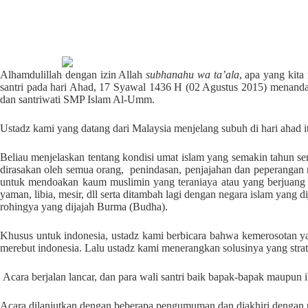
Alhamdulillah dengan izin Allah
subhanahu wa ta’ala
, apa yang kita
santri pada hari Ahad, 17 Syawal 1436 H (02 Agustus 2015) menandai
dan santriwati SMP Islam Al-Umm.
Ustadz kami yang datang dari Malaysia menjelang subuh di hari ahad i
Beliau menjelaskan tentang kondisi umat islam yang semakin tahun 
dirasakan oleh semua orang, penindasan, penjajahan dan peperangan 
untuk mendoakan kaum muslimin yang teraniaya atau yang berjuang mel
yaman, libia, mesir, dll serta ditambah lagi dengan negara islam yang
rohingya yang dijajah Burma (Budha).
Khusus untuk indonesia, ustadz kami berbicara bahwa kemerosotan ya
merebut indonesia. Lalu ustadz kami menerangkan solusinya yang str
Acara berjalan lancar, dan para wali santri baik bapak-bapak maupun 
Acara dilanjutkan dengan beberapa pengumuman dan diakhiri dengan p