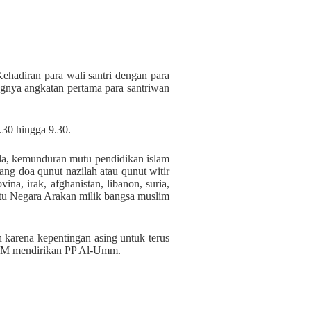
Kehadiran para wali santri dengan para
gnya angkatan pertama para santriwan
.30 hingga 9.30.
la, kemunduran mutu pendidikan islam
ng doa qunut nazilah atau qunut witir
a, irak, afghanistan, libanon, suria,
yaitu Negara Arakan milik bangsa muslim
 karena kepentingan asing untuk terus
 YBM mendirikan PP Al-Umm.