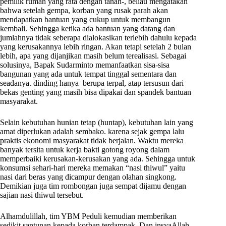
pemilik rumah yang rata dengan tanah-, beliau mengatakan
bahwa setelah gempa, korban yang rusak parah akan
mendapatkan bantuan yang cukup untuk membangun
kembali. Sehingga ketika ada bantuan yang datang dan
jumlahnya tidak seberapa dialokasikan terlebih dahulu kepada
yang kerusakannya lebih ringan. Akan tetapi setelah 2 bulan
lebih, apa yang dijanjikan masih belum terealisasi. Sebagai
solusinya, Bapak Sudarminto memanfaatkan sisa-sisa
bangunan yang ada untuk tempat tinggal sementara dan
seadanya. dinding hanya berupa terpal, atap tersusun dari
bekas genting yang masih bisa dipakai dan spandek bantuan
masyarakat.
Selain kebutuhan hunian tetap (huntap), kebutuhan lain yang
amat diperlukan adalah sembako. karena sejak gempa lalu
praktis ekonomi masyarakat tidak berjalan. Waktu mereka
banyak tersita untuk kerja bakti gotong royong dalam
memperbaiki kerusakan-kerusakan yang ada. Sehingga untuk
konsumsi sehari-hari mereka memakan “nasi thiwul” yaitu
nasi dari beras yang dicampur dengan olahan singkong.
Demikian juga tim rombongan juga sempat dijamu dengan
sajian nasi thiwul tersebut.
Alhamdulillah, tim YBM Peduli kemudian memberikan
sedikit santunan kepada korban terdampak. Dan insyaAllah