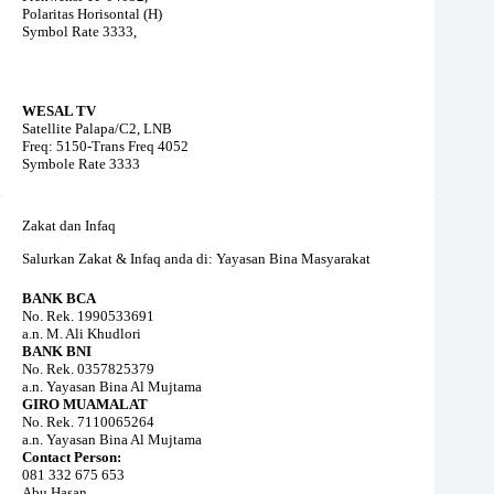
Polaritas Horisontal (H)
Symbol Rate 3333,
WESAL TV
Satellite Palapa/C2, LNB
Freq: 5150-Trans Freq 4052
Symbole Rate 3333
Zakat dan Infaq
Salurkan Zakat & Infaq anda di: Yayasan Bina Masyarakat
BANK BCA
No. Rek. 1990533691
a.n. M. Ali Khudlori
BANK BNI
No. Rek. 0357825379
a.n. Yayasan Bina Al Mujtama
GIRO MUAMALAT
No. Rek. 7110065264
a.n. Yayasan Bina Al Mujtama
Contact Person:
081 332 675 653
Abu Hasan