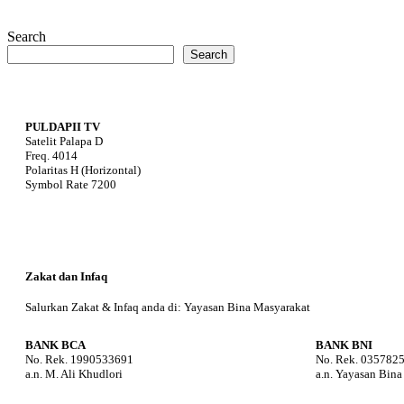
Search
Search
PULDAPII TV
Satelit Palapa D
Freq. 4014
Polaritas H (Horizontal)
Symbol Rate 7200
Zakat dan Infaq
Salurkan Zakat & Infaq anda di: Yayasan Bina Masyarakat
BANK BCA
BANK BNI
No. Rek. 1990533691
No. Rek. 035782
a.n. M. Ali Khudlori
a.n. Yayasan Bin