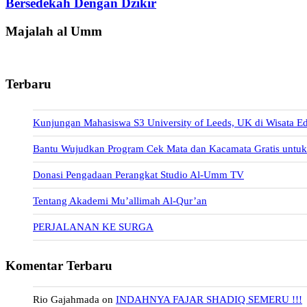
Bersedekah Dengan Dzikir
Majalah al Umm
Terbaru
Kunjungan Mahasiswa S3 University of Leeds, UK di Wisata E
Bantu Wujudkan Program Cek Mata dan Kacamata Gratis unt
Donasi Pengadaan Perangkat Studio Al-Umm TV
Tentang Akademi Mu’allimah Al-Qur’an
PERJALANAN KE SURGA
Komentar Terbaru
Rio Gajahmada
on
INDAHNYA FAJAR SHADIQ SEMERU !!!