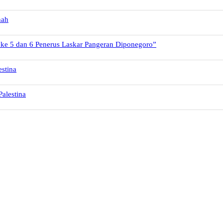
nah
 ke 5 dan 6 Penerus Laskar Pangeran Diponegoro”
stina
alestina