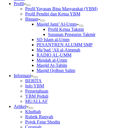
Profil
Profil Yayasan Bina Masyarakat (YBM)
Profil Pendiri dan Ketua YBM
Binaan
Masjid Jami’ Al-Umm
Profil Ketua Takmir
Susunan Pengurus Takmir
SD Islam al-Umm
PESANTREN ALUMM SMP
Ma’had ‘Ali al-Aimmah
RADIO AL-UMM
Majalah al-Umm
Masjid At-Tabiin
Masjid Qolbun Salim
Informasi
BERITA
Info YBM
Pengetahuan
YBM Peduli
MUALLAF
Artikel
Khutbah
Rubrik Ruqyah
Pojok Fajar Shodiq
Ceramah