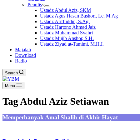
Penulis
Ustadz Abdul Aziz, SKM
Ustadz Agus Hasan Bashori, Lc, M.Ag
Ustadz Ariffuddin, S.Ag.
Ustadz Hartono Ahmad Jaiz
Ustadz Muhammad Syahri
Ustadz Mujib Anshor, S.H.
Ustadz Ziyad at-Tamimi, M.H.I.
Majalah
Download
Radio
Search
Menu
Tag
Abdul Aziz Setiawan
Memperbanyak Amal Shalih di Akhir Hayat