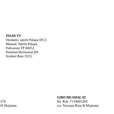
INSAN TV
Otomatis: satelit Palapa D/C2.
Manual: Satelit Palapa
Frekwensi TP 04052,
Polaritas Horisontal (H)
Symbol Rate 3333,
GIRO MUAMALAT
5379
No. Rek. 7110065264
a Al Mujtama
a.n. Yayasan Bina Al Mujtama