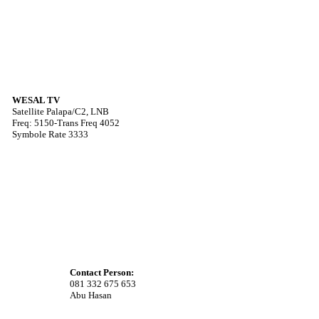
WESAL TV
Satellite Palapa/C2, LNB
Freq: 5150-Trans Freq 4052
Symbole Rate 3333
Contact Person:
081 332 675 653
Abu Hasan