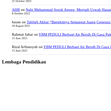
21 October 2025
AHB
on
Nabi Muhammad Sosok Agung, Menjadi Uswah Hasa
8 October 2022
hasan
on
Tabligh Akbar “Bangkitnya Semangat Juang Generasi
18 August 2021
Rahmat Jahar
on
YBM PEDULI Berbagi Air Bersih Di Gaza Pale
15 June 2021
Rizal Arfiansyah
on
YBM PEDULI Berbagi Air Bersih Di Gaza P
15 June 2021
Lembaga Pendidikan