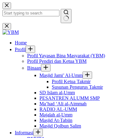
Skip
to
content
No
results
Home
Profil
Profil Yayasan Bina Masyarakat (YBM)
Profil Pendiri dan Ketua YBM
Binaan
Masjid Jami’ Al-Umm
Profil Ketua Takmir
Susunan Pengurus Takmir
SD Islam al-Umm
PESANTREN ALUMM SMP
Ma’had ‘Ali al-Aimmah
RADIO AL-UMM
Majalah al-Umm
Masjid At-Tabiin
Masjid Qolbun Salim
Informasi