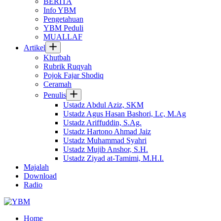
BERITA
Info YBM
Pengetahuan
YBM Peduli
MUALLAF
Artikel
Khutbah
Rubrik Ruqyah
Pojok Fajar Shodiq
Ceramah
Penulis
Ustadz Abdul Aziz, SKM
Ustadz Agus Hasan Bashori, Lc, M.Ag
Ustadz Ariffuddin, S.Ag.
Ustadz Hartono Ahmad Jaiz
Ustadz Muhammad Syahri
Ustadz Mujib Anshor, S.H.
Ustadz Ziyad at-Tamimi, M.H.I.
Majalah
Download
Radio
Home