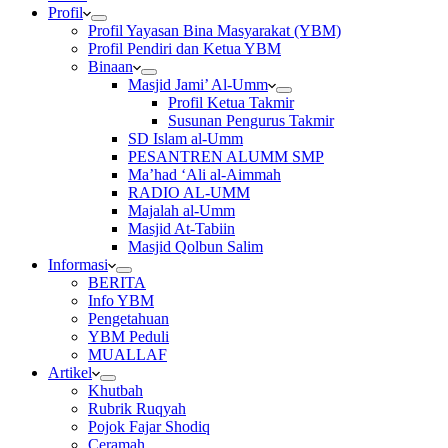
Profil
Profil Yayasan Bina Masyarakat (YBM)
Profil Pendiri dan Ketua YBM
Binaan
Masjid Jami’ Al-Umm
Profil Ketua Takmir
Susunan Pengurus Takmir
SD Islam al-Umm
PESANTREN ALUMM SMP
Ma’had ‘Ali al-Aimmah
RADIO AL-UMM
Majalah al-Umm
Masjid At-Tabiin
Masjid Qolbun Salim
Informasi
BERITA
Info YBM
Pengetahuan
YBM Peduli
MUALLAF
Artikel
Khutbah
Rubrik Ruqyah
Pojok Fajar Shodiq
Ceramah