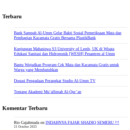
Terbaru
Bank Sampah Al-Umm Gelar Bakti Sosial Pemeriksaan Mata dan
Pembagian Kacamata Gratis Bersama PlastikBank
Kunjungan Mahasiswa S3 University of Leeds, UK di Wisata
Edukasi Sanitasi dan Hidroponik [WESH] Pesantren al Umm
Bantu Wujudkan Program Cek Mata dan Kacamata Gratis untuk
Warga yang Membutuhkan
Donasi Pengadaan Perangkat Studio Al-Umm TV
Tentang Akademi Mu’allimah Al-Qur’an
Komentar Terbaru
Rio Gajahmada
on
INDAHNYA FAJAR SHADIQ SEMERU !!!
21 October 2025