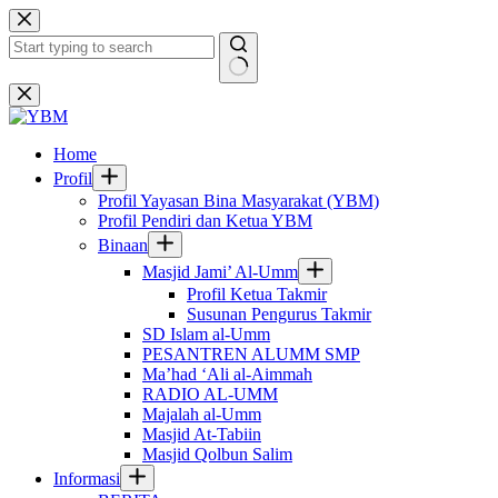
Skip
to
content
No
results
Home
Profil
Profil Yayasan Bina Masyarakat (YBM)
Profil Pendiri dan Ketua YBM
Binaan
Masjid Jami’ Al-Umm
Profil Ketua Takmir
Susunan Pengurus Takmir
SD Islam al-Umm
PESANTREN ALUMM SMP
Ma’had ‘Ali al-Aimmah
RADIO AL-UMM
Majalah al-Umm
Masjid At-Tabiin
Masjid Qolbun Salim
Informasi