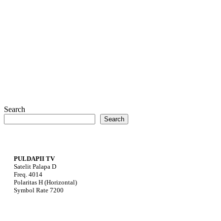
Search
Search
PULDAPII TV
Satelit Palapa D
Freq. 4014
Polaritas H (Horizontal)
Symbol Rate 7200