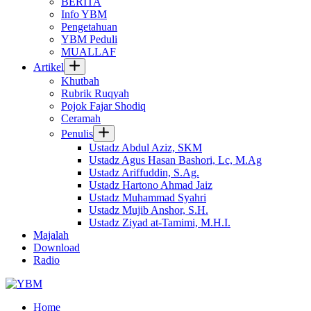
BERITA
Info YBM
Pengetahuan
YBM Peduli
MUALLAF
Artikel
Khutbah
Rubrik Ruqyah
Pojok Fajar Shodiq
Ceramah
Penulis
Ustadz Abdul Aziz, SKM
Ustadz Agus Hasan Bashori, Lc, M.Ag
Ustadz Ariffuddin, S.Ag.
Ustadz Hartono Ahmad Jaiz
Ustadz Muhammad Syahri
Ustadz Mujib Anshor, S.H.
Ustadz Ziyad at-Tamimi, M.H.I.
Majalah
Download
Radio
Home