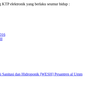
g KTP elektronik yang berlaku seumur hidup :
016
II
i Sanitasi dan Hidroponik [WESH] Pesantren al Umm