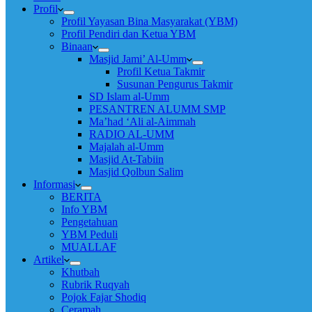
Profil
Profil Yayasan Bina Masyarakat (YBM)
Profil Pendiri dan Ketua YBM
Binaan
Masjid Jami’ Al-Umm
Profil Ketua Takmir
Susunan Pengurus Takmir
SD Islam al-Umm
PESANTREN ALUMM SMP
Ma’had ‘Ali al-Aimmah
RADIO AL-UMM
Majalah al-Umm
Masjid At-Tabiin
Masjid Qolbun Salim
Informasi
BERITA
Info YBM
Pengetahuan
YBM Peduli
MUALLAF
Artikel
Khutbah
Rubrik Ruqyah
Pojok Fajar Shodiq
Ceramah