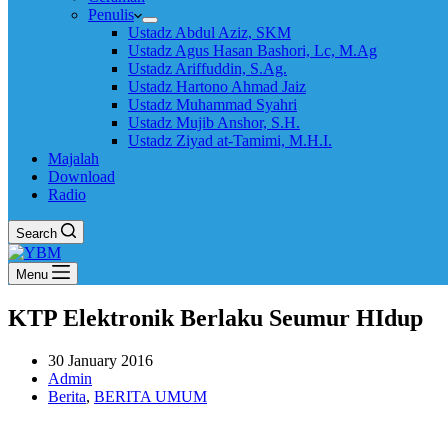
Penulis
Ustadz Abdul Aziz, SKM
Ustadz Agus Hasan Bashori, Lc, M.Ag
Ustadz Ariffuddin, S.Ag.
Ustadz Hartono Ahmad Jaiz
Ustadz Muhammad Syahri
Ustadz Mujib Anshor, S.H.
Ustadz Ziyad at-Tamimi, M.H.I.
Majalah
Download
Radio
Search
Menu
KTP Elektronik Berlaku Seumur HIdup
30 January 2016
Admin
Berita
,
BERITA UMUM