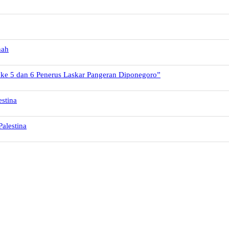
nah
 ke 5 dan 6 Penerus Laskar Pangeran Diponegoro”
stina
alestina