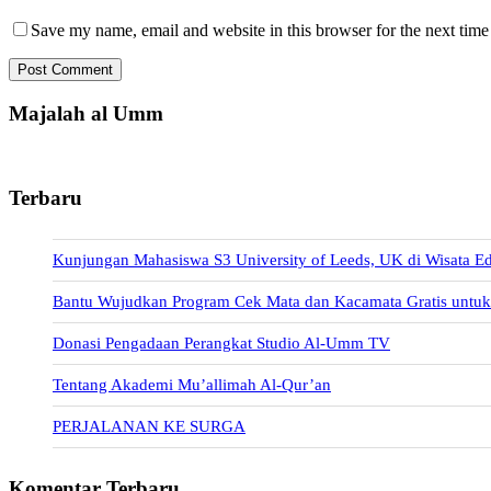
Save my name, email and website in this browser for the next tim
Post Comment
Majalah al Umm
Terbaru
Kunjungan Mahasiswa S3 University of Leeds, UK di Wisata E
Bantu Wujudkan Program Cek Mata dan Kacamata Gratis unt
Donasi Pengadaan Perangkat Studio Al-Umm TV
Tentang Akademi Mu’allimah Al-Qur’an
PERJALANAN KE SURGA
Komentar Terbaru