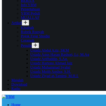
BERITA
Info YBM
Pengetahuan
YBM Peduli
MUALLAF
Artikel
Khutbah
Rubrik Ruqyah
Pojok Fajar Shodiq
Ceramah
Penulis
Ustadz Abdul Aziz, SKM
Ustadz Agus Hasan Bashori, Lc, M.Ag
Ustadz Ariffuddin, S.Ag.
Ustadz Hartono Ahmad Jaiz
Ustadz Muhammad Syahri
Ustadz Mujib Anshor, S.H.
Ustadz Ziyad at-Tamimi, M.H.I.
Majalah
Download
Radio
Home