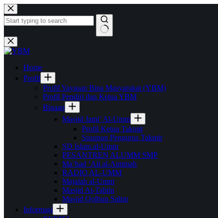
Skip
to
content
No
results
Home
Profil
Profil Yayasan Bina Masyarakat (YBM)
Profil Pendiri dan Ketua YBM
Binaan
Masjid Jami’ Al-Umm
Profil Ketua Takmir
Susunan Pengurus Takmir
SD Islam al-Umm
PESANTREN ALUMM SMP
Ma’had ‘Ali al-Aimmah
RADIO AL-UMM
Majalah al-Umm
Masjid At-Tabiin
Masjid Qolbun Salim
Informasi