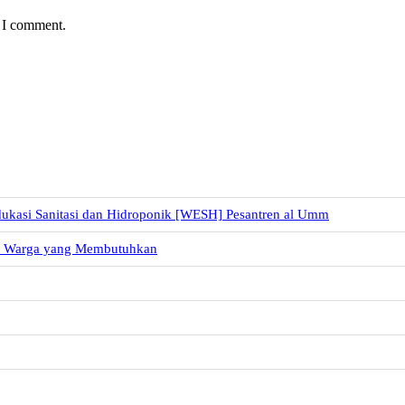
e I comment.
dukasi Sanitasi dan Hidroponik [WESH] Pesantren al Umm
uk Warga yang Membutuhkan