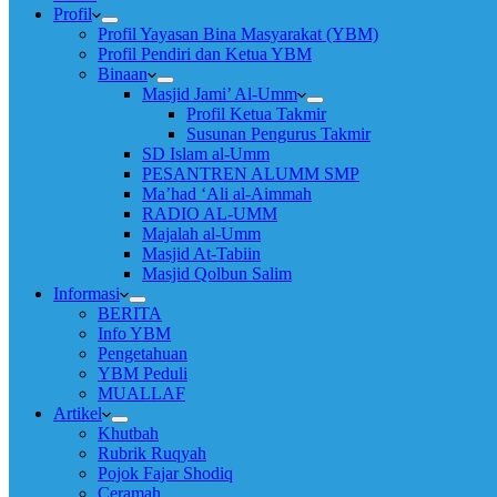
Profil
Profil Yayasan Bina Masyarakat (YBM)
Profil Pendiri dan Ketua YBM
Binaan
Masjid Jami’ Al-Umm
Profil Ketua Takmir
Susunan Pengurus Takmir
SD Islam al-Umm
PESANTREN ALUMM SMP
Ma’had ‘Ali al-Aimmah
RADIO AL-UMM
Majalah al-Umm
Masjid At-Tabiin
Masjid Qolbun Salim
Informasi
BERITA
Info YBM
Pengetahuan
YBM Peduli
MUALLAF
Artikel
Khutbah
Rubrik Ruqyah
Pojok Fajar Shodiq
Ceramah