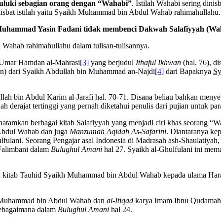
ijuluki sebagian orang dengan “Wahabi”
. Istilah Wahabi sering din
isbat istilah yaitu Syaikh Muhammad bin Abdul Wahab rahimahullahu.
Muhammad Yasin Fadani tidak membenci Dakwah Salafiyyah (Wa
Wahab rahimahullahu dalam tulisan-tulisannya.
kh Umar Hamdan al-Mahrasi
[3]
yang berjudul
Ithaful Ikhwan
(hal. 76), d
an) dari Syaikh Abdullah bin Muhammad an-Najdi
[4]
dari Bapaknya
Sy
bdullah bin Abdul Karim al-Jarafi hal. 70-71. Disana beliau bahkan 
uah derajat tertinggi yang pernah diketahui penulis dari pujian untuk pa
amkan berbagai kitab Salafiyyah yang menjadi ciri khas seorang “Wa
Abdul Wahab dan juga
Manzumah Aqidah As-Safarini
. Diantaranya ke
ulfulani. Seorang Pengajar asal Indonesia di Madrasah ash-Shaulatiyah
Falimbani dalam
Bulughul Amani
hal 27. Syaikh al-Ghulfulani ini mema
n kitab Tauhid Syaikh Muhammad bin Abdul Wahab kepada ulama Haram
 Muhammad bin Abdul Wahab dan
al-Itiqad
karya Imam Ibnu Qudamah 
sebagaimana dalam
Bulughul Amani
hal 24.