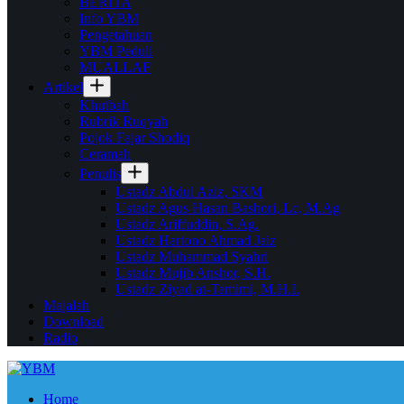
BERITA
Info YBM
Pengetahuan
YBM Peduli
MUALLAF
Artikel
Khutbah
Rubrik Ruqyah
Pojok Fajar Shodiq
Ceramah
Penulis
Ustadz Abdul Aziz, SKM
Ustadz Agus Hasan Bashori, Lc, M.Ag
Ustadz Ariffuddin, S.Ag.
Ustadz Hartono Ahmad Jaiz
Ustadz Muhammad Syahri
Ustadz Mujib Anshor, S.H.
Ustadz Ziyad at-Tamimi, M.H.I.
Majalah
Download
Radio
Home