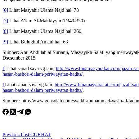
[
6
]
Lihat Masyahir Ulama Najd hal. 78
[
7
]
Lihat A’lam Al-Makkiyyin (I/349-350).
[
8
]
Lihat Masyahir Ulama Najd hal. 260,
[
9
]
Lihat Bulughul Amani hal. 63
Sumber: Abu Abdillah al-Surianji, Masyayikh Salafi yang meriwayatk
Dsesember 2015
1
Lihat sanad saya yg lain,
http://www.binamasyarakat.com/ijazah-san
hasan-bashori-dalam-periwayatan-hadits/
.
1
Lihat sanad saya yg lain,
http://www.binamasyarakat.com/ijazah-san
hasan-bashori-dalam-periwayatan-hadits/
.
Sumber : http://www.gensyiah.com/syaikh-muhammad-yasin-al-fadan
Previous
Post
CURHAT