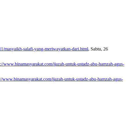
4/11/masyaikh-salafi-yang-meriwayatkan-dari.html
, Sabtu, 26
p://www.binamasyarakat.com/ijazah-untuk-ustadz-abu-hamzah-agus-
://www.binamasyarakat.com/ijazah-untuk-ustadz-abu-hamzah-agus-