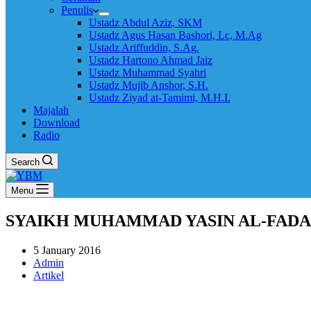
Penulis
Ustadz Abdul Aziz, SKM
Ustadz Agus Hasan Bashori, Lc, M.Ag
Ustadz Ariffuddin, S.Ag.
Ustadz Hartono Ahmad Jaiz
Ustadz Muhammad Syahri
Ustadz Mujib Anshor, S.H.
Ustadz Ziyad at-Tamimi, M.H.I.
Majalah
Download
Radio
Search
Menu
SYAIKH MUHAMMAD YASIN AL-FADA
5 January 2016
Admin
Artikel