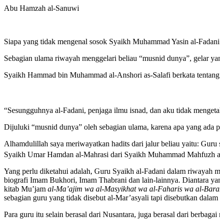
Abu Hamzah al-Sanuwi
Siapa yang tidak mengenal sosok Syaikh Muhammad Yasin al-Fadani
Sebagian ulama riwayah menggelari beliau “musnid dunya”, gelar yang
Syaikh Hammad bin Muhammad al-Anshori as-Salafi berkata tentang 
“
Sesungguhnya al-Fadani, penjaga ilmu isnad, dan aku tidak mengetah
Dijuluki “musnid dunya” oleh sebagian ulama, karena apa yang ada pa
Alhamdulillah saya meriwayatkan hadits dari jalur beliau yaitu: G
Syaikh Umar Hamdan al-Mahrasi dari Syaikh Muhammad Mahfuzh al
Yang perlu diketahui adalah,
Guru Syaikh al-Fadani dalam riwayah me
biografi Imam Bukhori, Imam Thabrani dan lain-lainnya. Diantara ya
kitab Mu’jam
al-Ma’ajim wa al-Masyikhat wa al-Faharis wa al-Bara
sebagian guru yang tidak disebut al-Mar’asyali tapi disebutkan dalam 
Para guru itu selain berasal dari Nusantara, juga berasal dari berbaga