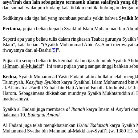
asya’irah dan lain sebagainya termasuk ulama salafiyah yang d
dan sunnah walaupun kadang kala tidak memiliki hubungan dengan n
Sedikitnya ada tiga hal yang membuat penulis yakin bahwa
Syaikh 
Pertama,
pujian beliau kepada Syaikhul Islam Muhammad bin Abdul 
Seperti apa yang beliau tulis dalam ringkasan Tsabat gurunya Syai
Islam”, kata beliau: “(Syaikh Muhammad Abid As-Sindi meriwayatk
riwayatnya dari al-Bashri
[5]
”.
Pujian itu serupa beliau tulis kembali dalam ijazah untuk Syaikh A
al-Imam, al-Mujadid
”. Ini tentu pujian yang sangat tinggi bahkan seb
Kedua,
Syaikh Muhammad Yasin Fadani rahimahullahu telah mengkhat
Taimiyyah,
Kasyfusy Syubhat
karya Syaikhul Islam Muhammad bin 
al-Allamah al-Fardhi Zubair bin Haji Ahmad Ismail al-Indunisi al-Gh
Harom. Sebagaimana dikisahkan muridnya Syaikh Mukhtaruddin al-
madrasahnya.
Syaikh al-Fadani juga membaca
al-Ibanah
karya Imam al-Asy’ari da
halaman 10,
Bulughul Amani
.
Al-Fadani juga telah mengkhatamkan
Ushul Tsalatsah
karya Syaikh
Muhammad Syatha bin Mahmud al-Makki asy-Syafi’i (w. 1380 H), 