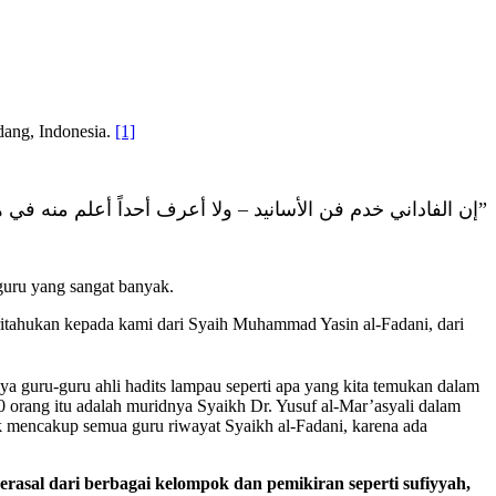
dang, Indonesia.
[1]
ولا أعرف أحداً أعلم منه في ه
–
إن الفاداني خدم فن الأسانيد
”
 guru yang sangat banyak.
ritahukan kepada kami dari Syaih Muhammad Yasin al-Fadani, dari
a guru-guru ahli hadits lampau seperti apa yang kita temukan dalam
 orang itu adalah muridnya Syaikh Dr. Yusuf al-Mar’asyali dalam
dak mencakup semua guru riwayat Syaikh al-Fadani, karena ada
erasal dari berbagai kelompok dan pemikiran seperti sufiyyah,