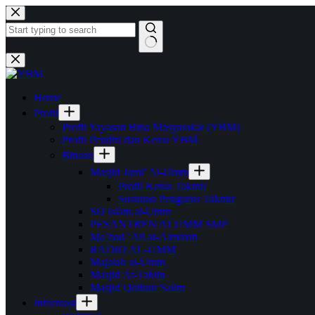
Skip
to
content
No
results
Home
Profil
Profil Yayasan Bina Masyarakat (YBM)
Profil Pendiri dan Ketua YBM
Binaan
Masjid Jami’ Al-Umm
Profil Ketua Takmir
Susunan Pengurus Takmir
SD Islam al-Umm
PESANTREN ALUMM SMP
Ma’had ‘Ali al-Aimmah
RADIO AL-UMM
Majalah al-Umm
Masjid At-Tabiin
Masjid Qolbun Salim
Informasi