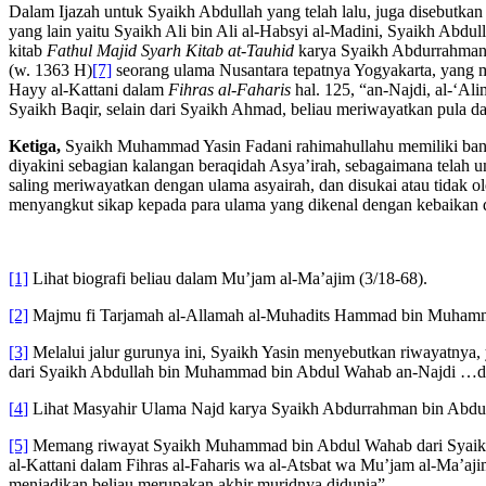
Dalam Ijazah untuk Syaikh Abdullah yang telah lalu, juga disebut
yang lain yaitu Syaikh Ali bin Ali al-Habsyi al-Madini, Syaikh Abd
kitab
Fathul Majid Syarh Kitab at-Tauhid
karya Syaikh Abdurrahman 
(w. 1363 H)
[7]
seorang ulama Nusantara tepatnya Yogyakarta, yang m
Hayy al-Kattani dalam
Fihras al-Faharis
hal. 125, “an-Najdi, al-‘A
Syaikh Baqir, selain dari Syaikh Ahmad, beliau meriwayatkan pula d
Ketiga,
Syaikh Muhammad Yasin Fadani rahimahullahu memiliki banyak 
diyakini sebagian kalangan beraqidah Asya’irah, sebagaimana telah 
saling meriwayatkan dengan ulama asyairah, dan disukai atau tidak ol
menyangkut sikap kepada para ulama yang dikenal dengan kebaikan da
[1]
Lihat biografi beliau dalam Mu’jam al-Ma’ajim (3/18-68).
[2]
Majmu fi Tarjamah al-Allamah al-Muhadits Hammad bin Muhammad
[3]
Melalui jalur gurunya ini, Syaikh Yasin menyebutkan riwayatnya
dari Syaikh Abdullah bin Muhammad bin Abdul Wahab an-Najdi …ds
[
4
]
Lihat Masyahir Ulama Najd karya Syaikh Abdurrahman bin Abdul L
[5]
Memang riwayat Syaikh Muhammad bin Abdul Wahab dari Syaikh Ab
al-Kattani dalam Fihras al-Faharis wa al-Atsbat wa Mu’jam al-Ma’aj
menjadikan beliau merupakan akhir muridnya didunia”.