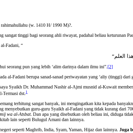
 rahimahullahu (w. 1410 H/ 1990 M)?.
 sangat tinggi bagi seorang ahli riwayat
,
padahal beliau keturunan Pa
al-Fadani, “
“
ذا العلم
ui seorang pun yang lebih ‘alim darinya dalam ilmu ini”.
[2]
da al-Fadani berupa sanad-sanad periwayatan yang ‘aliy (tinggi) dari
uru saya Syaikh Dr. Muhammad Nashir al-Ajmi musnid al-Kuwait membe
1
-Termasi dst.
mang terhitung sangat banyak, ini mengingatkan kita kepada banyakny
ng menyebutkan guru-guru Syaikh al-Fadani yang tidak kurang dari 700
mij wa al-Atsbat
. Dan apa yang disebutkan oleh beliau ini, diduga ti
kitab lain seperti Bulugul Amani dan lainnya.
i negeri seperti Maghrib, India, Syam, Yaman, Hijaz dan lainnya.
Juga b