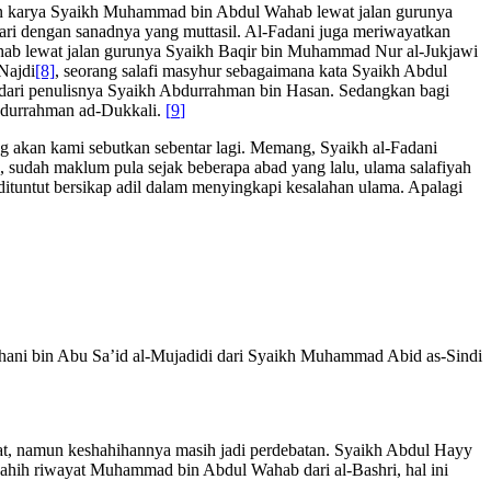
ain karya Syaikh Muhammad bin Abdul Wahab lewat jalan gurunya
sari dengan sanadnya yang muttasil. Al-Fadani juga meriwayatkan
ab lewat jalan gurunya Syaikh Baqir bin Muhammad Nur al-Jukjawi
Najdi
[8]
, seorang salafi masyhur sebagaimana kata Syaikh Abdul
g dari penulisnya Syaikh Abdurrahman bin Hasan. Sedangkan bagi
Abdurrahman ad-Dukkali.
[
9
]
ng akan kami sebutkan sebentar lagi. Memang, Syaikh al-Fadani
 sudah maklum pula sejak beberapa abad yang lalu, ulama salafiyah
 dituntut bersikap adil dalam menyingkapi kesalahan ulama. Apalagi
Ghani bin Abu Sa’id al-Mujadidi dari Syaikh Muhammad Abid as-Sindi
t, namun keshahihannya masih jadi perdebatan. Syaikh Abdul Hayy
hahih riwayat Muhammad bin Abdul Wahab dari al-Bashri, hal ini