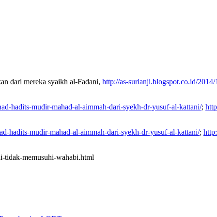
an dari mereka syaikh al-Fadani,
http://as-surianji.blogspot.co.id/201
ad-hadits-mudir-mahad-al-aimmah-dari-syekh-dr-yusuf-al-kattani/
;
htt
ad-hadits-mudir-mahad-al-aimmah-dari-syekh-dr-yusuf-al-kattani/
;
http
i-tidak-memusuhi-wahabi.html