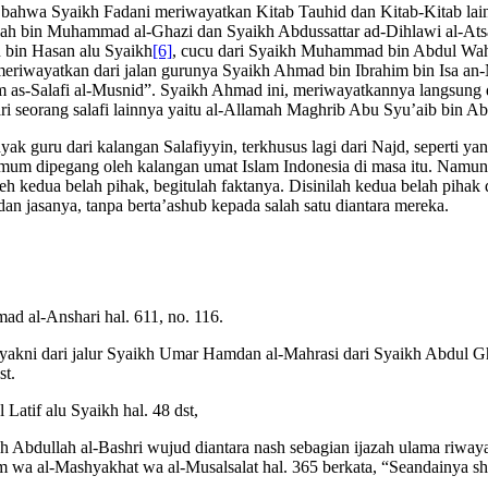
kan bahwa Syaikh Fadani meriwayatkan Kitab Tauhid dan Kitab-Kitab l
ullah bin Muhammad al-Ghazi dan Syaikh Abdussattar ad-Dihlawi al-At
bin Hasan alu Syaikh
[6]
, cucu dari Syaikh Muhammad bin Abdul Wah
eriwayatkan dari jalan gurunya Syaikh Ahmad bin Ibrahim bin Isa an-
lim as-Salafi al-Musnid”. Syaikh Ahmad ini, meriwayatkannya langsun
ari seorang salafi lainnya yaitu al-Allamah Maghrib Abu Syu’aib bin 
guru dari kalangan Salafiyyin, terkhusus lagi dari Najd, seperti ya
umum dipegang oleh kalangan umat Islam Indonesia di masa itu. Namun,
eh kedua belah pihak, begitulah faktanya. Disinilah kedua belah pihak
n jasanya, tanpa berta’ashub kepada salah satu diantara mereka.
 al-Anshari hal. 611, no. 116.
, yakni dari jalur Syaikh Umar Hamdan al-Mahrasi dari Syaikh Abdul 
t.
atif alu Syaikh hal. 48 dst,
dullah al-Bashri wujud diantara nash sebagian ijazah ulama riwaya
im wa al-Mashyakhat wa al-Musalsalat hal. 365 berkata, “Seandainya s