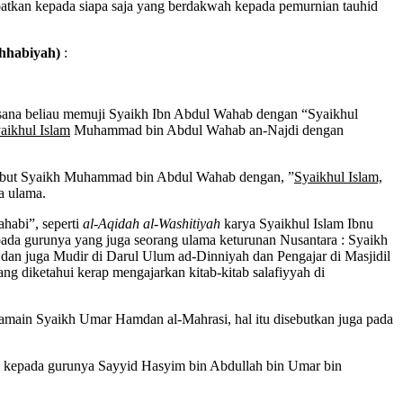
isbatkan kepada siapa saja yang berdakwah kepada pemurnian tauhid
hhabiyah)
:
isana beliau memuji Syaikh Ibn Abdul Wahab dengan “Syaikhul
aikhul Islam
Muhammad bin Abdul Wahab an-Najdi dengan
menyebut Syaikh Muhammad bin Abdul Wahab dengan, ”
Syaikhul Islam,
ra ulama.
habi”, seperti
al-Aqidah al-Washitiyah
karya Syaikhul Islam Ibnu
pada gurunya yang juga seorang ulama keturunan Nusantara : Syaikh
, dan juga Mudir di Darul Ulum ad-Dinniyah dan Pengajar di Masjidil
ng diketahui kerap mengajarkan kitab-kitab salafiyyah di
ain Syaikh Umar Hamdan al-Mahrasi, hal itu disebutkan juga pada
kepada gurunya Sayyid Hasyim bin Abdullah bin Umar bin